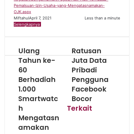
Pemalsuan-Izin-Usaha-yang-Mengatasnamakan-
OJK.aspx
Miftahul
April 7, 2021
Less than a minute
Selengkapnya
Ulang
Ratusan
Tahun ke-
Juta Data
60
Pribadi
Berhadiah
Pengguna
1.000
Facebook
Smartwatc
Bocor
h
Terkait
Mengatasn
amakan