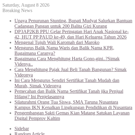
Saturday, August 8 2026
Breaking News
Upaya Penurunan Stunting, Bupati Mudyat Salurkan Bantuan
Cadangan Pangan untuk 200 Balita Gizi Kurang
DP3AP2KB PPU Gelar Peringatan Hari Anak Nasional ke-
42, HUT PP PAUD ke-49, dan Hari Keluarga Tahun 2026
Mengenal Tujuh Wali Karomah dari Maroko
Mengurus Balik Nama Waris dan Balik Nama KPR,
Bagaimana Caranya?
Bagaimana Cara Menghitung Harta Gono-gini..?Simak
Videnya..
Cara Menghitung Pajak Jual Beli Tanah Bangunan? Simak
Videonya
Ini Cara Mengurus Sendiri Sertifikat Tanah Mudah dan
Murah, Simak Videonya
Pemecahan dan Balik Nama Sertifikat Tanah jika Penjual
Hilang? Ini Penjelasannya
Silaturahmi Orang Tua Siswa, SMA Taruna Nusantara
Kampus IKN Kenalkan Lingkungan Pendidikan di Nusantara
Pengembangan Sakti Gemas Kian Matang Satukan Layanan
Digital Pemprov Kaltim
Sidebar
Random Article