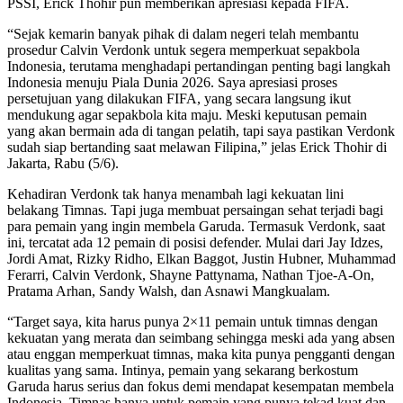
PSSI, Erick Thohir pun memberikan apresiasi kepada FIFA.
“Sejak kemarin banyak pihak di dalam negeri telah membantu
prosedur Calvin Verdonk untuk segera memperkuat sepakbola
Indonesia, terutama menghadapi pertandingan penting bagi langkah
Indonesia menuju Piala Dunia 2026. Saya apresiasi proses
persetujuan yang dilakukan FIFA, yang secara langsung ikut
mendukung agar sepakbola kita maju. Meski keputusan pemain
yang akan bermain ada di tangan pelatih, tapi saya pastikan Verdonk
sudah siap bertanding saat melawan Filipina,” jelas Erick Thohir di
Jakarta, Rabu (5/6).
Kehadiran Verdonk tak hanya menambah lagi kekuatan lini
belakang Timnas. Tapi juga membuat persaingan sehat terjadi bagi
para pemain yang ingin membela Garuda. Termasuk Verdonk, saat
ini, tercatat ada 12 pemain di posisi defender. Mulai dari Jay Idzes,
Jordi Amat, Rizky Ridho, Elkan Baggot, Justin Hubner, Muhammad
Ferarri, Calvin Verdonk, Shayne Pattynama, Nathan Tjoe-A-On,
Pratama Arhan, Sandy Walsh, dan Asnawi Mangkualam.
“Target saya, kita harus punya 2×11 pemain untuk timnas dengan
kekuatan yang merata dan seimbang sehingga meski ada yang absen
atau enggan memperkuat timnas, maka kita punya pengganti dengan
kualitas yang sama. Intinya, pemain yang sekarang berkostum
Garuda harus serius dan fokus demi mendapat kesempatan membela
Indonesia. Timnas hanya untuk pemain yang punya tekad kuat dan