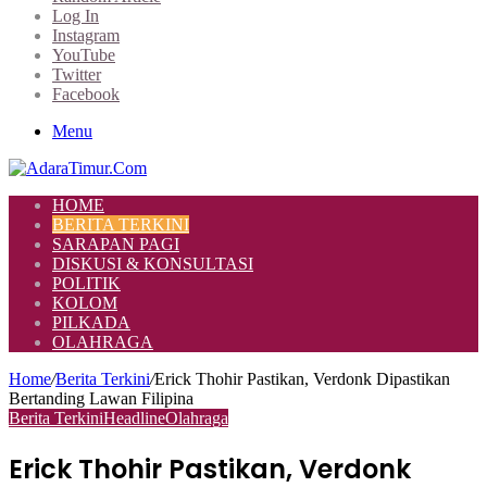
Log In
Instagram
YouTube
Twitter
Facebook
Menu
HOME
BERITA TERKINI
SARAPAN PAGI
DISKUSI & KONSULTASI
POLITIK
KOLOM
PILKADA
OLAHRAGA
Home
/
Berita Terkini
/
Erick Thohir Pastikan, Verdonk Dipastikan
Bertanding Lawan Filipina
Berita Terkini
Headline
Olahraga
Erick Thohir Pastikan, Verdonk