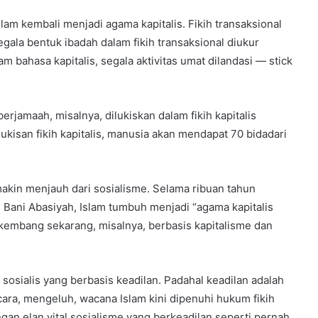
am kembali menjadi agama kapitalis. Fikih transaksional
egala bentuk ibadah dalam fikih transaksional diukur
 bahasa kapitalis, segala aktivitas umat dilandasi — stick
rjamaah, misalnya, dilukiskan dalam fikih kapitalis
lukisan fikih kapitalis, manusia akan mendapat 70 bidadari
in menjauh dari sosialisme. Selama ribuan tahun
Bani Abasiyah, Islam tumbuh menjadi “agama kapitalis
rkembang sekarang, misalnya, berbasis kapitalisme dan
sosialis yang berbasis keadilan. Padahal keadilan adalah
ara, mengeluh, wacana Islam kini dipenuhi hukum fikih
angan elan vital sosialisme yang berkeadilan seperti pernah