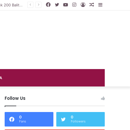
Facebook
Twitter
YouTube
Instagram
Log
Random
Sidebar
DP3AP2KB PPU Gelar Peringatan Hari Anak Nasional ke-42, HUT PP PAUD ke-49, dan Hari Keluarga Tahun 2026
In
Article
A
Follow Us
0
0
Fans
Followers