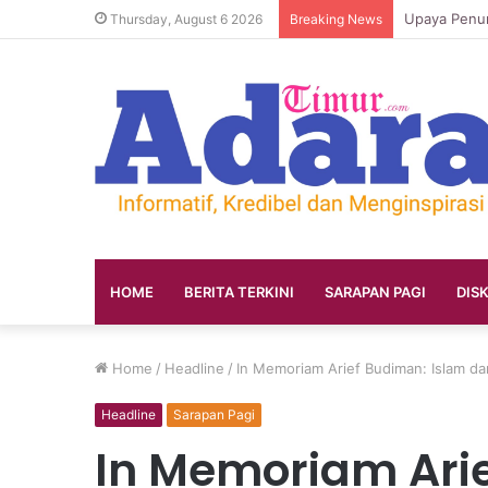
Thursday, August 6 2026
Breaking News
HOME
BERITA TERKINI
SARAPAN PAGI
DIS
Home
/
Headline
/
In Memoriam Arief Budiman: Islam da
Headline
Sarapan Pagi
In Memoriam Ari