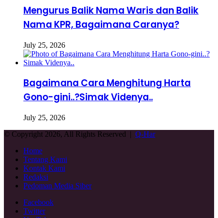
Mengurus Balik Nama Waris dan Balik
Nama KPR, Bagaimana Caranya?
July 25, 2026
Bagaimana Cara Menghitung Harta
Gono-gini..?Simak Videnya..
July 25, 2026
© Copyright 2026, All Rights Reserved |
Q-Har
Home
Tentang Kami
Kontak Kami
Redaksi
Pedoman Media Siber
Facebook
Twitter