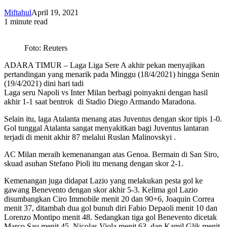
Miftahul
April 19, 2021
1 minute read
Foto: Reuters
ADARA TIMUR – Laga Liga Sere A akhir pekan menyajikan
pertandingan yang menarik pada Minggu (18/4/2021) hingga Senin
(19/4/2021) dini hari tadi
Laga seru Napoli vs Inter Milan berbagi poinyakni dengan hasil
akhir 1-1 saat bentrok di Stadio Diego Armando Maradona.
Selain itu, laga Atalanta menang atas Juventus dengan skor tipis 1-0.
Gol tunggal Atalanta sangat menyakitkan bagi Juventus lantaran
terjadi di menit akhir 87 melalui Ruslan Malinovskyi .
AC Milan meraih kemenanangan atas Genoa. Bermain di San Siro,
skuad asuhan Stefano Pioli itu menang dengan skor 2-1.
Kemenangan juga didapat Lazio yang melakukan pesta gol ke
gawang Benevento dengan skor akhir 5-3. Kelima gol Lazio
disumbangkan Ciro Immobile menit 20 dan 90+6, Joaquin Correa
menit 37, ditambah dua gol bunuh diri Fabio Depaoli menit 10 dan
Lorenzo Montipo menit 48. Sedangkan tiga gol Benevento dicetak
Marco Sau menit 45, Nicolas Viola menit 63, dan Kamil Glik menit