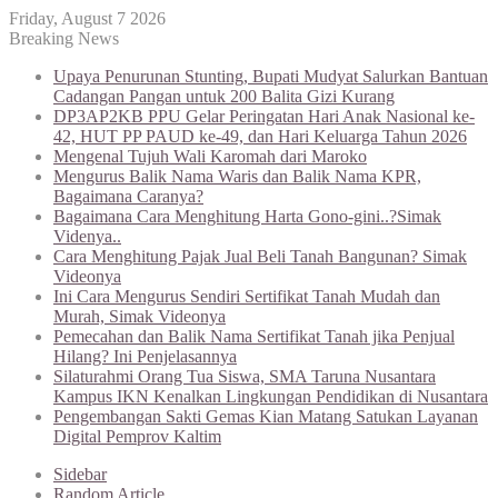
Friday, August 7 2026
Breaking News
Upaya Penurunan Stunting, Bupati Mudyat Salurkan Bantuan
Cadangan Pangan untuk 200 Balita Gizi Kurang
DP3AP2KB PPU Gelar Peringatan Hari Anak Nasional ke-
42, HUT PP PAUD ke-49, dan Hari Keluarga Tahun 2026
Mengenal Tujuh Wali Karomah dari Maroko
Mengurus Balik Nama Waris dan Balik Nama KPR,
Bagaimana Caranya?
Bagaimana Cara Menghitung Harta Gono-gini..?Simak
Videnya..
Cara Menghitung Pajak Jual Beli Tanah Bangunan? Simak
Videonya
Ini Cara Mengurus Sendiri Sertifikat Tanah Mudah dan
Murah, Simak Videonya
Pemecahan dan Balik Nama Sertifikat Tanah jika Penjual
Hilang? Ini Penjelasannya
Silaturahmi Orang Tua Siswa, SMA Taruna Nusantara
Kampus IKN Kenalkan Lingkungan Pendidikan di Nusantara
Pengembangan Sakti Gemas Kian Matang Satukan Layanan
Digital Pemprov Kaltim
Sidebar
Random Article