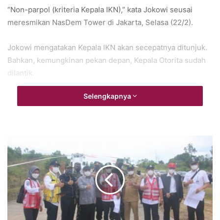
“Non-parpol (kriteria Kepala IKN),” kata Jokowi seusai
meresmikan NasDem Tower di Jakarta, Selasa (22/2).
Jokowi mengatakan Kepala IKN akan secepatnya ditunjuk.
Bahkan, kemungkinan pekan depan, Kepala Otorita sudah
dilantik.
Selengkapnya
IKN berbentuk daerah otorita khusus dengan pimpinan
seorang kepala otorita yang kedudukannya setara dengan
menteri.
Kepala Otorita tersebut nantinya juga bakal bertugas untuk
mengawal langsung proses pemindahan ibu kota negara.
Adapun proses pemindahan tersebut bakal masuk dalam
visi jangka panjang Indonesia hingga tahun 2045.