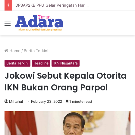
DP3AP2KB PPU Gelar Peringatan Hari Anak Nasional ke-42, HUT PP PAUD ke-49, dan Hari Keluarga Tahun 2026
Menu
Home
/
Berita Terkini
Berita Terkini
Headline
IKN Nusantara
Jokowi Sebut Kepala Otorita
IKN Bukan Orang Parpol
Miftahul
February 23, 2022
1 minute read