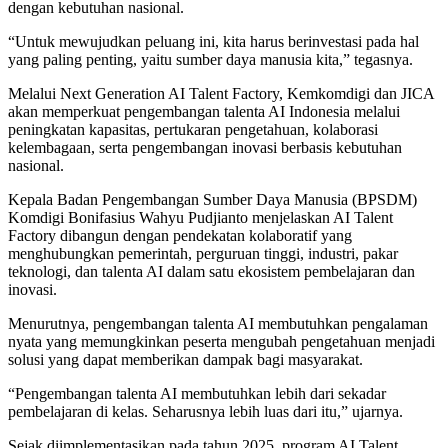
dengan kebutuhan nasional.
“Untuk mewujudkan peluang ini, kita harus berinvestasi pada hal
yang paling penting, yaitu sumber daya manusia kita,” tegasnya.
Melalui Next Generation AI Talent Factory, Kemkomdigi dan JICA
akan memperkuat pengembangan talenta AI Indonesia melalui
peningkatan kapasitas, pertukaran pengetahuan, kolaborasi
kelembagaan, serta pengembangan inovasi berbasis kebutuhan
nasional.
Kepala Badan Pengembangan Sumber Daya Manusia (BPSDM)
Komdigi Bonifasius Wahyu Pudjianto menjelaskan AI Talent
Factory dibangun dengan pendekatan kolaboratif yang
menghubungkan pemerintah, perguruan tinggi, industri, pakar
teknologi, dan talenta AI dalam satu ekosistem pembelajaran dan
inovasi.
Menurutnya, pengembangan talenta AI membutuhkan pengalaman
nyata yang memungkinkan peserta mengubah pengetahuan menjadi
solusi yang dapat memberikan dampak bagi masyarakat.
“Pengembangan talenta AI membutuhkan lebih dari sekadar
pembelajaran di kelas. Seharusnya lebih luas dari itu,” ujarnya.
Sejak diimplementasikan pada tahun 2025, program AI Talent