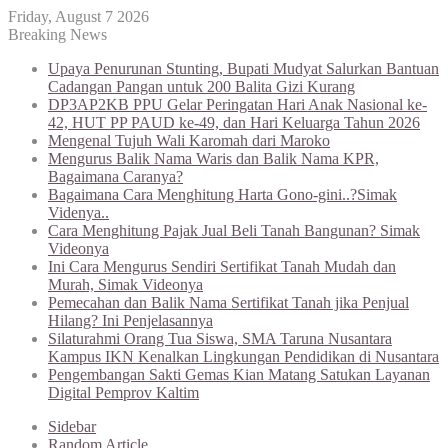
Friday, August 7 2026
Breaking News
Upaya Penurunan Stunting, Bupati Mudyat Salurkan Bantuan
Cadangan Pangan untuk 200 Balita Gizi Kurang
DP3AP2KB PPU Gelar Peringatan Hari Anak Nasional ke-
42, HUT PP PAUD ke-49, dan Hari Keluarga Tahun 2026
Mengenal Tujuh Wali Karomah dari Maroko
Mengurus Balik Nama Waris dan Balik Nama KPR,
Bagaimana Caranya?
Bagaimana Cara Menghitung Harta Gono-gini..?Simak
Videnya..
Cara Menghitung Pajak Jual Beli Tanah Bangunan? Simak
Videonya
Ini Cara Mengurus Sendiri Sertifikat Tanah Mudah dan
Murah, Simak Videonya
Pemecahan dan Balik Nama Sertifikat Tanah jika Penjual
Hilang? Ini Penjelasannya
Silaturahmi Orang Tua Siswa, SMA Taruna Nusantara
Kampus IKN Kenalkan Lingkungan Pendidikan di Nusantara
Pengembangan Sakti Gemas Kian Matang Satukan Layanan
Digital Pemprov Kaltim
Sidebar
Random Article