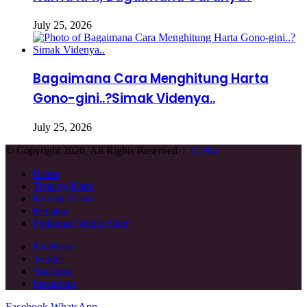
July 25, 2026
Bagaimana Cara Menghitung Harta
Gono-gini..?Simak Videnya..
July 25, 2026
© Copyright 2026, All Rights Reserved |
Q-Har
Home
Tentang Kami
Kontak Kami
Redaksi
Pedoman Media Siber
Facebook
Twitter
YouTube
Instagram
Facebook
WhatsApp