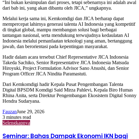
“Ini bukan kesimpulan dari proses, tetapi sebenarnya ini adalah awal
dari bab ini, yang akan dibantu oleh JICA,” ungkapnya.
Melalui kerja sama ini, Kemkomdigi dan JICA berharap dapat
mempercepat lahirnya generasi talenta AI Indonesia yang kompetitif
di tingkat global, mampu membangun solusi bagi berbagai
tantangan nasional, serta mendukung terwujudnya kedaulatan AI
Indonesia melalui pemanfaatan teknologi yang aman, bertanggung
jawab, dan berorientasi pada kepentingan masyarakat.
Hadir dalam acara tersebut Chief Representative JICA Indonesia
Takeda Sachiko, Senior Representative JICA Indonesia Matsuda
Hiroyuki, Project Formulation Advisor Sano Atsushi, dan Senior
Program Officer JICA Nindita Paramastuti.
Dari Kemkomdigi hadir Kepala Pusat Pengembangan Talenta
Digital BPSDM Komdigi Said Mirza Pahlevi, Kepala Biro Humas
Rhina Anita, serta Direktur Pengembangan Ekosistem Digital Sonny
Hendra Sudaryana.
Fauzan
June 29, 2026
3 minutes read
Selengkapnya
Seminar: Bahas Dampak Ekonomi IKN bagi