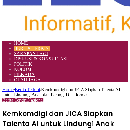
HOME
BERITA TERKINI
SARAPAN PAGI
DISKUSI & KONSULTASI
POLITIK
KOLOM
PILKADA
OLAHRAGA
Home
/
Berita Terkini
/
Kemkomdigi dan JICA Siapkan Talenta AI
untuk Lindungi Anak dan Perangi Disinformasi
Berita Terkini
Nasional
Kemkomdigi dan JICA Siapkan
Talenta AI untuk Lindungi Anak