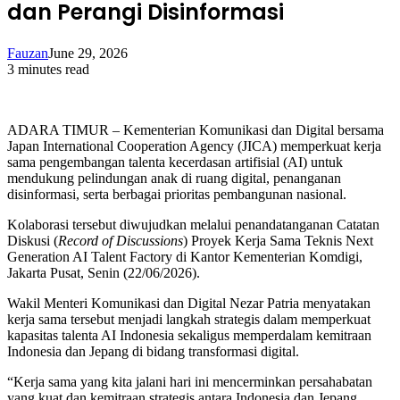
dan Perangi Disinformasi
Fauzan
June 29, 2026
3 minutes read
ADARA TIMUR – Kementerian Komunikasi dan Digital bersama
Japan International Cooperation Agency (JICA) memperkuat kerja
sama pengembangan talenta kecerdasan artifisial (AI) untuk
mendukung pelindungan anak di ruang digital, penanganan
disinformasi, serta berbagai prioritas pembangunan nasional.
Kolaborasi tersebut diwujudkan melalui penandatanganan Catatan
Diskusi (
Record of Discussions
) Proyek Kerja Sama Teknis Next
Generation AI Talent Factory di Kantor Kementerian Komdigi,
Jakarta Pusat, Senin (22/06/2026).
Wakil Menteri Komunikasi dan Digital Nezar Patria menyatakan
kerja sama tersebut menjadi langkah strategis dalam memperkuat
kapasitas talenta AI Indonesia sekaligus memperdalam kemitraan
Indonesia dan Jepang di bidang transformasi digital.
“Kerja sama yang kita jalani hari ini mencerminkan persahabatan
yang kuat dan kemitraan strategis antara Indonesia dan Jepang,