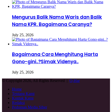
Mengurus Balik Nama Waris dan Balik
Nama KPR, Bagaimana Caranya?
July 25, 2026
Bagaimana Cara Menghitung Harta
Gono-gini..?Simak Videnya..
July 25, 2026
© Copyright 2026, All Rights Reserved |
Q-Har
Home
Tentang Kami
Kontak Kami
Redaksi
Pedoman Media Siber