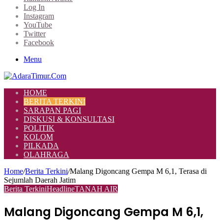
Log In
Instagram
YouTube
Twitter
Facebook
Menu
HOME
BERITA TERKINI
SARAPAN PAGI
DISKUSI & KONSULTASI
POLITIK
KOLOM
PILKADA
OLAHRAGA
Home
/
Berita Terkini
/
Malang Digoncang Gempa M 6,1, Terasa di
Sejumlah Daerah Jatim
Berita Terkini
Headline
TANAH AIR
Malang Digoncang Gempa M 6,1,