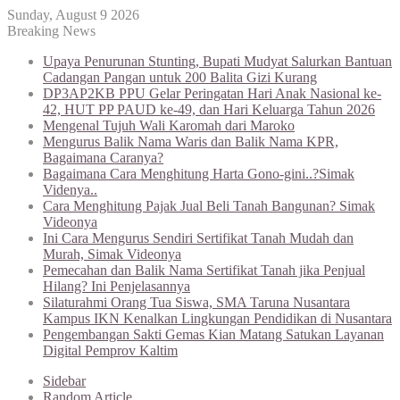
Sunday, August 9 2026
Breaking News
Upaya Penurunan Stunting, Bupati Mudyat Salurkan Bantuan
Cadangan Pangan untuk 200 Balita Gizi Kurang
DP3AP2KB PPU Gelar Peringatan Hari Anak Nasional ke-
42, HUT PP PAUD ke-49, dan Hari Keluarga Tahun 2026
Mengenal Tujuh Wali Karomah dari Maroko
Mengurus Balik Nama Waris dan Balik Nama KPR,
Bagaimana Caranya?
Bagaimana Cara Menghitung Harta Gono-gini..?Simak
Videnya..
Cara Menghitung Pajak Jual Beli Tanah Bangunan? Simak
Videonya
Ini Cara Mengurus Sendiri Sertifikat Tanah Mudah dan
Murah, Simak Videonya
Pemecahan dan Balik Nama Sertifikat Tanah jika Penjual
Hilang? Ini Penjelasannya
Silaturahmi Orang Tua Siswa, SMA Taruna Nusantara
Kampus IKN Kenalkan Lingkungan Pendidikan di Nusantara
Pengembangan Sakti Gemas Kian Matang Satukan Layanan
Digital Pemprov Kaltim
Sidebar
Random Article