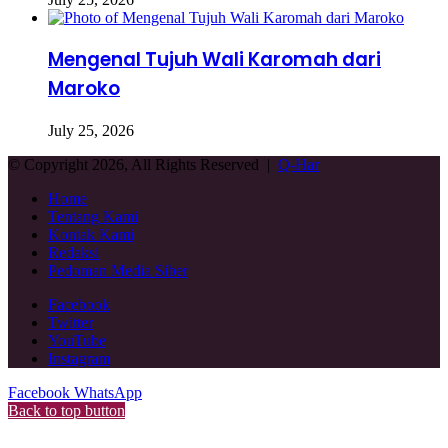
Mengenal Tujuh Wali Karomah dari
Maroko
July 25, 2026
© Copyright 2026, All Rights Reserved |
Q-Har
Home
Tentang Kami
Kontak Kami
Redaksi
Pedoman Media Siber
Facebook
Twitter
YouTube
Instagram
Facebook
WhatsApp
Back to top button