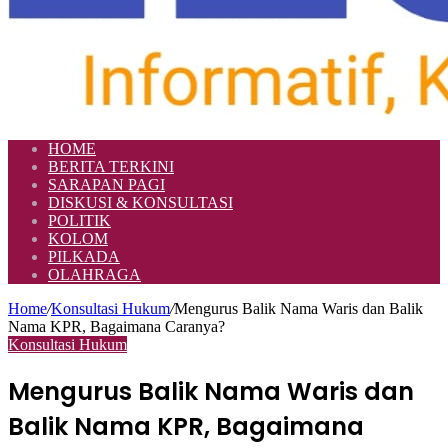
HOME
BERITA TERKINI
SARAPAN PAGI
DISKUSI & KONSULTASI
POLITIK
KOLOM
PILKADA
OLAHRAGA
Home
/
Konsultasi Hukum
/
Mengurus Balik Nama Waris dan Balik
Nama KPR, Bagaimana Caranya?
Konsultasi Hukum
Mengurus Balik Nama Waris dan
Balik Nama KPR, Bagaimana