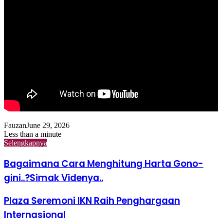
Fauzan
June 29, 2026
Less than a minute
Selengkapnya
Bagaimana Cara Menghitung Harta Gono-
gini..?Simak Videnya..
Plaza Seremoni IKN Raih Penghargaan
Internasional