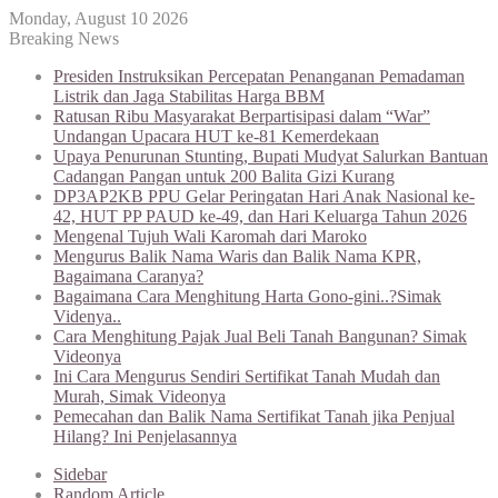
Monday, August 10 2026
Breaking News
Presiden Instruksikan Percepatan Penanganan Pemadaman
Listrik dan Jaga Stabilitas Harga BBM
Ratusan Ribu Masyarakat Berpartisipasi dalam “War”
Undangan Upacara HUT ke-81 Kemerdekaan
Upaya Penurunan Stunting, Bupati Mudyat Salurkan Bantuan
Cadangan Pangan untuk 200 Balita Gizi Kurang
DP3AP2KB PPU Gelar Peringatan Hari Anak Nasional ke-
42, HUT PP PAUD ke-49, dan Hari Keluarga Tahun 2026
Mengenal Tujuh Wali Karomah dari Maroko
Mengurus Balik Nama Waris dan Balik Nama KPR,
Bagaimana Caranya?
Bagaimana Cara Menghitung Harta Gono-gini..?Simak
Videnya..
Cara Menghitung Pajak Jual Beli Tanah Bangunan? Simak
Videonya
Ini Cara Mengurus Sendiri Sertifikat Tanah Mudah dan
Murah, Simak Videonya
Pemecahan dan Balik Nama Sertifikat Tanah jika Penjual
Hilang? Ini Penjelasannya
Sidebar
Random Article