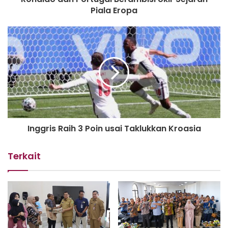
dan apresiasi. Tetap jaga kesehatan ya,” ujar Menpora
Piala Eropa
Amali.
Dalam pertemuan itu, juga berdiskusi mengenai Grand
Design Olahraga Nasional. Grand design ini, disusun
menyusul adanya arahan Presiden Joko Widodo untuk
mereview kembali pola pembinaan olahraga sehingga
dapat meningkatkan prestasi olahraga nasional.
“Grand design ini kami diskusikan bersama stakeholder
Inggris Raih 3 Poin usai Taklukkan Kroasia
terkait dan akademisi, guru besar, serta prakitisi olahraga.
Selain itu, daerah juga dilibatkan dalam hal ini. Saat
Terkait
Haornas kemarin, ada tiga tema besar yang diusung yaitu
sport science, sport tourism, dan sport industry,” terang
Menpora Amali.
Kemudian, Menpora Amali juga membahas perkembangan
sepak bola nasional. Fenomena artis yang belakangan