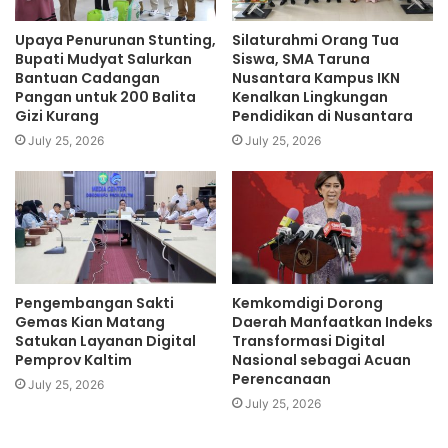
mengakuisisi klub sepak bola di Tanah Air menjadi topik
Upaya Penurunan Stunting,
Silaturahmi Orang Tua
menarik diperbincangkan. Menpora Amali menilai,
Bupati Mudyat Salurkan
Siswa, SMA Taruna
kepercayaan publik terhadap sepak bola saat ini harus
Bantuan Cadangan
Nusantara Kampus IKN
Pangan untuk 200 Balita
Kenalkan Lingkungan
dijaga dengan baik.
Gizi Kurang
Pendidikan di Nusantara
July 25, 2026
July 25, 2026
“Soal sepak bola, ini menarik. Banyak kalangan artis yang
masuk kedalamnya. Misalnya ada Raffi Ahmad (RANS
Cilegon FC), Gading Marten (Persikota), hingga Atta
Halilintar (AHHA PS Pati FC). Berarti ini sudah tumbuh
kepercayaan publik dan harus kita jaga,” jelas Menpora
Amali.
Pengembangan Sakti
Kemkomdigi Dorong
Gemas Kian Matang
Daerah Manfaatkan Indeks
Sebelumnya, Ketua PWI Pusat Atal S Depari
Satukan Layanan Digital
Transformasi Digital
Pemprov Kaltim
Nasional sebagai Acuan
menyampaikan, Yanni rencananya akan memulai jelajahnya
Perencanaan
July 25, 2026
pada 17 Agustus nanti. Dia akan berangkat dari Jakarta ke
July 25, 2026
Sabang hingga Merauke dengan menempuh sekitar 17 ribu
kilometer. Selain itu, Yanni juga akan mendaki 7 gunung