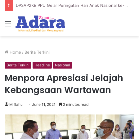
DP3AP2KB PPU Gelar Peringatan Hari Anak Nasional ke-42, HUT PP PAUD ke-49, dan Hari Keluarga Tahun 2026
Menu
Home
/
Berita Terkini
Berita Terkini
Headline
Nasional
Menpora Apresiasi Jelajah
Kebangsaan Wartawan
Miftahul
June 11, 2021
2 minutes read