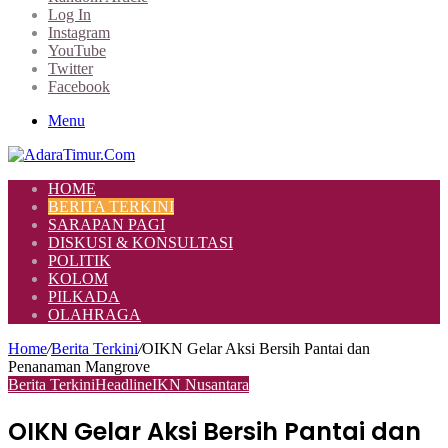
Log In
Instagram
YouTube
Twitter
Facebook
Menu
HOME
BERITA TERKINI
SARAPAN PAGI
DISKUSI & KONSULTASI
POLITIK
KOLOM
PILKADA
OLAHRAGA
Home
/
Berita Terkini
/
OIKN Gelar Aksi Bersih Pantai dan
Penanaman Mangrove
Berita Terkini
Headline
IKN Nusantara
OIKN Gelar Aksi Bersih Pantai dan