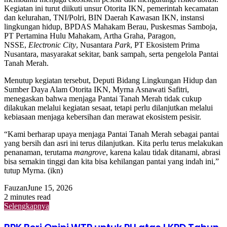
Kegiatan ini turut diikuti unsur Otorita IKN, pemerintah kecamatan
dan kelurahan, TNI/Polri, BIN Daerah Kawasan IKN, instansi
lingkungan hidup, BPDAS Mahakam Berau, Puskesmas Samboja,
PT Pertamina Hulu Mahakam, Artha Graha, Paragon,
NSSE,
Electronic City
, Nusantara
Park
, PT Ekosistem Prima
Nusantara, masyarakat sekitar, bank sampah, serta pengelola Pantai
Tanah Merah.
Menutup kegiatan tersebut, Deputi Bidang Lingkungan Hidup dan
Sumber Daya Alam Otorita IKN, Myrna Asnawati Safitri,
menegaskan bahwa menjaga Pantai Tanah Merah tidak cukup
dilakukan melalui kegiatan sesaat, tetapi perlu dilanjutkan melalui
kebiasaan menjaga kebersihan dan merawat ekosistem pesisir.
“Kami berharap upaya menjaga Pantai Tanah Merah sebagai pantai
yang bersih dan asri ini terus dilanjutkan. Kita perlu terus melakukan
penanaman, terutama
mangrove
, karena kalau tidak ditanami, abrasi
bisa semakin tinggi dan kita bisa kehilangan pantai yang indah ini,”
tutup Myrna. (ikn)
Fauzan
June 15, 2026
2 minutes read
Selengkapnya