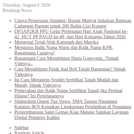
Thursday, August 6 2026
Breaking News
Upaya Penurunan Stunting, Bupati Mudyat Salurkan Bantuan
Cadangan Pangan untuk 200 Balita Gizi Kurang
DP3AP2KB PPU Gelar Peringatan Hari Anak Nasional ke-
42, HUT PP PAUD ke-49, dan Hari Keluarga Tahun 2026
Mengenal Tujuh Wali Karomah dari Maroko
Mengurus Balik Nama Waris dan Balik Nama KPR,
Bagaimana Caranya?
Bagaimana Cara Menghitung Harta Gono-gini..?Simak
Videnya..
Cara Menghitung Pajak Jual Beli Tanah Bangunan? Simak
Videonya
Ini Cara Mengurus Sendiri Sertifikat Tanah Mudah dan
Murah, Simak Videonya
Pemecahan dan Balik Nama Sertifikat Tanah jika Penjual
Hilang? Ini Penjelasannya
Silaturahmi Orang Tua Siswa, SMA Taruna Nusantara
Kampus IKN Kenalkan Lingkungan Pendidikan di Nusantara
Pengembangan Sakti Gemas Kian Matang Satukan Layanan
Digital Pemprov Kaltim
Sidebar
Random Article