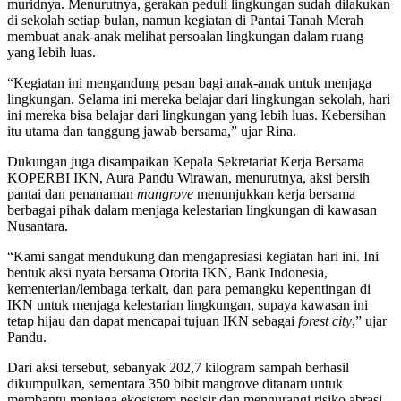
muridnya. Menurutnya, gerakan peduli lingkungan sudah dilakukan
di sekolah setiap bulan, namun kegiatan di Pantai Tanah Merah
membuat anak-anak melihat persoalan lingkungan dalam ruang
yang lebih luas.
“Kegiatan ini mengandung pesan bagi anak-anak untuk menjaga
lingkungan. Selama ini mereka belajar dari lingkungan sekolah, hari
ini mereka bisa belajar dari lingkungan yang lebih luas. Kebersihan
itu utama dan tanggung jawab bersama,” ujar Rina.
Dukungan juga disampaikan Kepala Sekretariat Kerja Bersama
KOPERBI IKN, Aura Pandu Wirawan, menurutnya, aksi bersih
pantai dan penanaman
mangrove
menunjukkan kerja bersama
berbagai pihak dalam menjaga kelestarian lingkungan di kawasan
Nusantara.
“Kami sangat mendukung dan mengapresiasi kegiatan hari ini. Ini
bentuk aksi nyata bersama Otorita IKN, Bank Indonesia,
kementerian/lembaga terkait, dan para pemangku kepentingan di
IKN untuk menjaga kelestarian lingkungan, supaya kawasan ini
tetap hijau dan dapat mencapai tujuan IKN sebagai
forest city
,” ujar
Pandu.
Dari aksi tersebut, sebanyak 202,7 kilogram sampah berhasil
dikumpulkan, sementara 350 bibit mangrove ditanam untuk
membantu menjaga ekosistem pesisir dan mengurangi risiko abrasi.