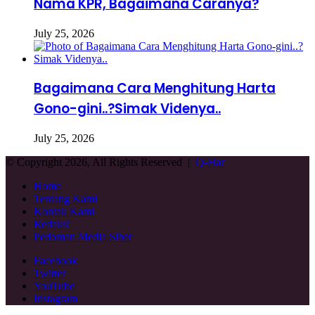
Nama KPR, Bagaimana Caranya?
July 25, 2026
Bagaimana Cara Menghitung Harta
Gono-gini..?Simak Videnya..
July 25, 2026
© Copyright 2026, All Rights Reserved |
Q-Har
Home
Tentang Kami
Kontak Kami
Redaksi
Pedoman Media Siber
Facebook
Twitter
YouTube
Instagram