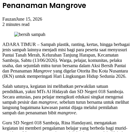
Penanaman Mangrove
Fauzan
June 15, 2026
2 minutes read
ADARA TIMUR – Sampah plastik, ranting, kertas, hingga berbagai
jenis sampah lainnya menjadi misi bagi para peserta saat menyusuri
Pantai Tanah Merah, Kelurahan Tanjung Harapan, Kecamatan
Samboja, Sabtu (13/06/2026). Warga, pelajar, komunitas, pelaku
usaha, dan sejumlah mitra turun bersama dalam Aksi Bersih Pantai
dan Penanaman
Mangrove
yang digelar Otorita Ibu Kota Nusantara
(IKN) untuk memperingati Hari Lingkungan Hidup Sedunia 2026.
Salah satunya, kegiatan ini melibatkan perwakilan satuan
pendidikan, yakni MTs Al Hidayah dan SD Negeri 018 Samboja.
Secara antusias, para pelajar mengikuti edukasi singkat mengenai
sampah pesisir dan
mangrove
, sebelum turun bersama untuk melihat
langsung bagaimana kawasan pantai dijaga melalui pemilahan
sampah dan penanaman bibit
mangrove
.
Guru SD Negeri 018 Samboja, Rina Handayani, mengatakan
kegiatan ini memberi pengalaman belajar yang berbeda bagi murid-