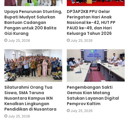
“Kita ingin seluruh proses pemerintahan berjalan
Upaya Penurunan Stunting,
DP3AP2KB PPU Gelar
transparan, tepat sasaran, dan dapat
Bupati Mudyat Salurkan
Peringatan Hari Anak
dipertanggungjawabkan. Karena itu, budaya tertib
Bantuan Cadangan
Nasional ke-42, HUT PP
Pangan untuk 200 Balita
PAUD ke-49, dan Hari
administrasi dan pengawasan internal harus terus
Gizi Kurang
Keluarga Tahun 2026
diperkuat,” tambah Mudyat.
July 25, 2026
July 25, 2026
Sementara itu, Kepala BPK RI Perwakilan Kalimantan
Timur, Mochammad Suharyanto, mengapresiasi ketepatan
waktu seluruh pemerintah daerah di Kalimantan Timur
dalam menyampaikan laporan keuangan kepada BPK.
Silaturahmi Orang Tua
Pengembangan Sakti
Menurutnya, kesiapan dokumen administrasi dan
Siswa, SMA Taruna
Gemas Kian Matang
dukungan seluruh pihak sangat penting guna
Nusantara Kampus IKN
Satukan Layanan Digital
Kenalkan Lingkungan
Pemprov Kaltim
memperlancar proses pemeriksaan sehingga hasil audit
Pendidikan di Nusantara
dapat diselesaikan tepat waktu.
July 25, 2026
July 25, 2026
“Kami mengapresiasi kerja sama seluruh pemerintah