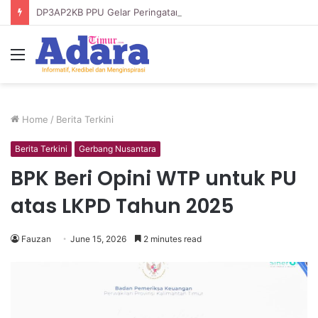
DP3AP2KB PPU Gelar Peringatan Hari Anak Nasional ke-42, HUT PP PAUD ke-49, dan Hari Keluarga Tahun 2026
Menu
Home
/
Berita Terkini
Berita Terkini
Gerbang Nusantara
BPK Beri Opini WTP untuk PU
atas LKPD Tahun 2025
Fauzan
June 15, 2026
2 minutes read