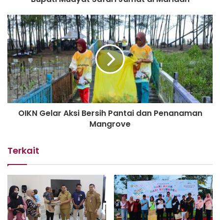
Mudyat Noor menegaskan, raihan opini WTP bukan
sekadar prestasi administratif, namun juga menjadi
motivasi bagi seluruh aparatur pemerintah daerah untuk
terus meningkatkan kualitas pelayanan publik dan
pengelolaan anggaran yang berpihak kepada masyarakat.
“Opini ini harus menjadi penyemangat bagi seluruh SKPD
agar terus bekerja secara profesional, disiplin, dan patuh
terhadap regulasi. Pengelolaan keuangan yang baik akan
OIKN Gelar Aksi Bersih Pantai dan Penanaman
berdampak pada optimalnya program pembangunan dan
Mangrove
pelayanan kepada masyarakat,” kata Mudyat Noor
Terkait
Ia juga mengingatkan seluruh perangkat daerah agar terus
memperkuat koordinasi, meningkatkan kualitas
administrasi, serta meminimalisasi berbagai potensi
kesalahan dalam pelaksanaan kegiatan maupun pelaporan
keuangan.