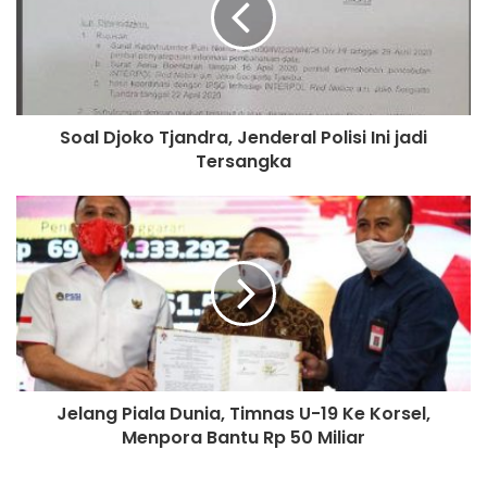
Kampung IT Daring, lanjut Alfian, memiliki banyak manfaat.
Tidak hanya mempermudah proses belaja mengajar siswa,
namun juga meningkatkan kapasitas masyarakat
khususnya juga kaum muda untuk berkreasi dalam
Soal Djoko Tjandra, Jenderal Polisi Ini jadi
mengikuti perkembangan zaman dunia digital.
Tersangka
Jelang Piala Dunia, Timnas U-19 Ke Korsel,
Menpora Bantu Rp 50 Miliar
Alfian R Komisi IV DPRD Pamekasan