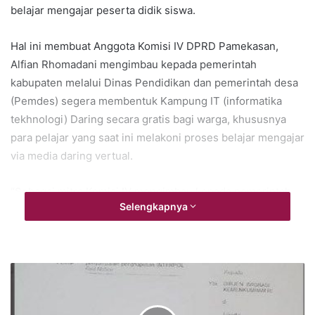
belajar mengajar peserta didik siswa.
Hal ini membuat Anggota Komisi IV DPRD Pamekasan,
Alfian Rhomadani mengimbau kepada pemerintah
kabupaten melalui Dinas Pendidikan dan pemerintah desa
(Pemdes) segera membentuk Kampung IT (informatika
tekhnologi) Daring secara gratis bagi warga, khususnya
para pelajar yang saat ini melakoni proses belajar mengajar
via media daring vertual.
“Sebagai mitra Komisi IV mengimbau kepada pemerintah
Selengkapnya
khususnya Dinas Pendidikan, untuk membentuk kampung I
Daring, melalui pemerintah desa. Ini untuk mempermudah
masyarakat dan pelajar kita mengikuti nproses belajar
mengajar. Sehingga tidak ada alasan lagi terkendali belajar
online virtual karena keterbatasan kuota pulsa,” ujar wakil
rakyat ini.