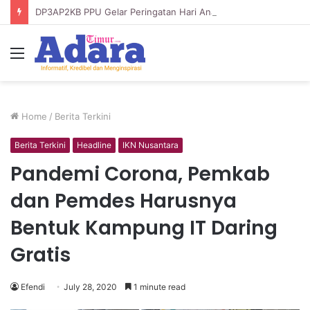
DP3AP2KB PPU Gelar Peringatan Hari Anak Nasional ke-42, HUT PP PAUD ke-49, dan Hari Keluarga Tahun 2026
Menu
Home
/
Berita Terkini
Berita Terkini
Headline
IKN Nusantara
Pandemi Corona, Pemkab
dan Pemdes Harusnya
Bentuk Kampung IT Daring
Gratis
Efendi
July 28, 2020
1 minute read