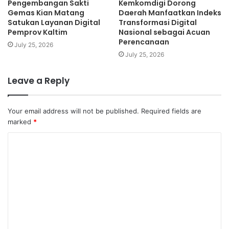
Pengembangan Sakti
Kemkomdigi Dorong
membuat kampung IT supaya penduduk bisa menikmati
Gemas Kian Matang
Daerah Manfaatkan Indeks
Satukan Layanan Digital
Transformasi Digital
internet di rumah masing-masing khusus untuk keperluan
Pemprov Kaltim
Nasional sebagai Acuan
pendidikan. Yang saya sampaikan untuk DPD hanya
Perencanaan
July 25, 2026
pemantik dan komplemen saja, di DPD Golkar sudah lama
July 25, 2026
tersedia WiFi Gratis untuk bisa digunakan untuk
masyarakat,” tandas Alfian. (Septian)
Leave a Reply
Your email address will not be published.
Required fields are
marked
*