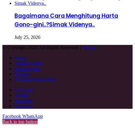
Bagaimana Cara Menghitung Harta
Gono-gini..?Simak Videnya..
July 25, 2026
© Copyright 2026, All Rights Reserved |
Q-Har
Home
Tentang Kami
Kontak Kami
Redaksi
Pedoman Media Siber
Facebook
Twitter
YouTube
Instagram
Facebook
WhatsApp
Back to top button