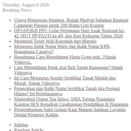
Thursday, August 6 2026
Breaking News
Upaya Penurunan Stunting, Bupati Mudyat Salurkan Bantuan
Cadangan Pangan untuk 200 Balita Gizi Kurang
DP3AP2KB PPU Gelar Peringatan Hari Anak Nasional ke-
42, HUT PP PAUD ke-49, dan Hari Keluarga Tahun 2026
Mengenal Tujuh Wali Karomah dari Maroko
Mengurus Balik Nama Waris dan Balik Nama KPR,
Bagaimana Caranya?
Bagaimana Cara Menghitung Harta Gono-gini..?Simak
Videnya..
Cara Menghitung Pajak Jual Beli Tanah Bangunan? Simak
Videonya
Ini Cara Mengurus Sendiri Sertifikat Tanah Mudah dan
Murah, Simak Videonya
Pemecahan dan Balik Nama Sertifikat Tanah jika Penjual
Hilang? Ini Penjelasannya
Silaturahmi Orang Tua Siswa, SMA Taruna Nusantara
Kampus IKN Kenalkan Lingkungan Pendidikan di Nusantara
Pengembangan Sakti Gemas Kian Matang Satukan Layanan
Digital Pemprov Kaltim
Sidebar
Random Article