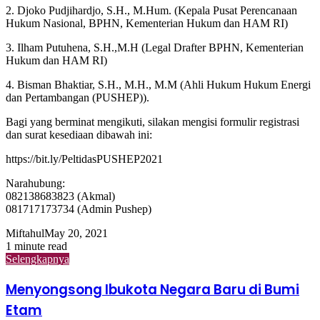
2. Djoko Pudjihardjo, S.H., M.Hum. (Kepala Pusat Perencanaan
Hukum Nasional, BPHN, Kementerian Hukum dan HAM RI)
3. Ilham Putuhena, S.H.,M.H (Legal Drafter BPHN, Kementerian
Hukum dan HAM RI)
4. Bisman Bhaktiar, S.H., M.H., M.M (Ahli Hukum Hukum Energi
dan Pertambangan (PUSHEP)).
Bagi yang berminat mengikuti, silakan mengisi formulir registrasi
dan surat kesediaan dibawah ini:
https://bit.ly/PeltidasPUSHEP2021
Narahubung:
082138683823 (Akmal)
081717173734 (Admin Pushep)
Miftahul
May 20, 2021
1 minute read
Selengkapnya
Menyongsong Ibukota Negara Baru di Bumi
Etam