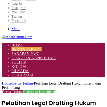
Log In
Instagram
YouTube
Twitter
Facebook
Menu
HOME
BERITA TERKINI
SARAPAN PAGI
DISKUSI & KONSULTASI
POLITIK
KOLOM
PILKADA
OLAHRAGA
Home
/
Berita Terkini
/
Pelatihan Legal Drafting Hukum Energi dan
Pertambangan
Berita Terkini
Diskusi & Konsultasi
Pelatihan Legal Drafting Hukum