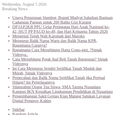
Wednesday, August 5 2026
Breaking News
Upaya Penurunan Stunting, Bupati Mudyat Salurkan Bantuan
Cadangan Pangan untuk 200 Balita Gizi Kurang
DP3AP2KB PPU Gelar Peringatan Hari Anak Nasional ke-
42, HUT PP PAUD ke-49, dan Hari Keluarga Tahun 2026
Mengenal Tujuh Wali Karomah dari Maroko
Mengurus Balik Nama Waris dan Balik Nama KPR,
Bagaimana Caranya?
Bagaimana Cara Menghitung Harta Gono-gini..?Simak
Videnya..
Cara Menghitung Pajak Jual Beli Tanah Bangunan? Simak
Videonya
Ini Cara Mengurus Sendiri Sertifikat Tanah Mudah dan
Murah, Simak Videonya
Pemecahan dan Balik Nama Sertifikat Tanah jika Penjual
Hilang? Ini Penjelasannya
Silaturahmi Orang Tua Siswa, SMA Taruna Nusantara
Kampus IKN Kenalkan Lingkungan Pendidikan di Nusantara
Pengembangan Sakti Gemas Kian Matang Satukan Layanan
Digital Pemprov Kaltim
Sidebar
Random Article