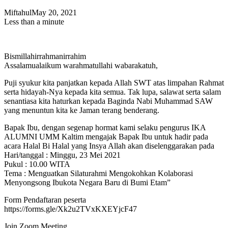
Miftahul
May 20, 2021
Less than a minute
Bismillahirrahmanirrahim
Assalamualaikum warahmatullahi wabarakatuh,
Puji syukur kita panjatkan kepada Allah SWT atas limpahan Rahmat
serta hidayah-Nya kepada kita semua. Tak lupa, salawat serta salam
senantiasa kita haturkan kepada Baginda Nabi Muhammad SAW
yang menuntun kita ke Jaman terang benderang.
Bapak Ibu, dengan segenap hormat kami selaku pengurus IKA
ALUMNI UMM Kaltim mengajak Bapak Ibu untuk hadir pada
acara Halal Bi Halal yang Insya Allah akan diselenggarakan pada
Hari/tanggal : Minggu, 23 Mei 2021
Pukul : 10.00 WITA
Tema : Menguatkan Silaturahmi Mengokohkan Kolaborasi
Menyongsong Ibukota Negara Baru di Bumi Etam”
Form Pendaftaran peserta
https://forms.gle/Xk2u2TVxKXEYjcF47
Join Zoom Meeting