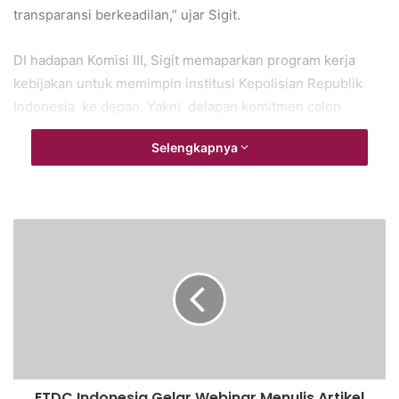
transparansi berkeadilan,” ujar Sigit.
DI hadapan Komisi III, Sigit memaparkan program kerja
kebijakan untuk memimpin institusi Kepolisian Republik
Indonesia ke depan. Yakni delapan komitmen calon
kapolri yang disebut dengan Presisi.
Selengkapnya
Polri sebagai institusi yang prediktif, responsibilitas,
dan transparansi berkeadilan
Menjamin keamanan untuk mendukung program
pembangunan nasional
Menjaga soliditas internal
Meningkatkan sinergitas dan soliditas TNI-Polri, serta
bekerja sama dengan aparat penegak hukum dan
kementerian-lembaga lain untuk mendukung serta
mengawal program pemerintah.
ETDC Indonesia Gelar Webinar Menulis Artikel