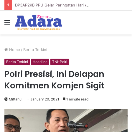
DP3AP2KB PPU Gelar Peringatan Hari Anak Nasional ke-42, HUT PP PAUD ke-49, dan Hari Keluarga Tahun 2026
Menu
Home
/
Berita Terkini
Berita Terkini
Headline
TNI-Polri
Polri Presisi, Ini Delapan
Komitmen Komjen Sigit
Miftahul
January 20, 2021
1 minute read