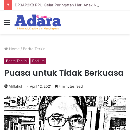
DP3AP2KB PPU Gelar Peringatan Hari Anak Nasional ke-42, HUT PP PAUD ke-49, dan Hari Keluarga Tahun 2026
Menu
Home
/
Berita Terkini
Berita Terkini
Podium
Puasa untuk Tidak Berkuasa
Miftahul
April 12, 2021
4 minutes read