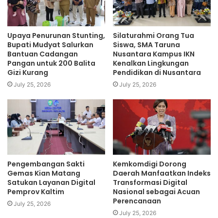
pejabat negara yang setiap hari selalu berkelit
membenarkan diri sendiri dan menyalahkan orang lain?
Untuk apa menghidupi diri sendiri dan keluarganya dari
Upaya Penurunan Stunting,
Silaturahmi Orang Tua
uang rakyat tapi pada saat yang sama menghianati amanah
Bupati Mudyat Salurkan
Siswa, SMA Taruna
Bantuan Cadangan
Nusantara Kampus IKN
rakyat?
Pangan untuk 200 Balita
Kenalkan Lingkungan
Gizi Kurang
Pendidikan di Nusantara
Mari kita renungkan bersama, betapa suatu bangsa akan
July 25, 2026
July 25, 2026
ambruk jika kekuasaan itu tidak lagi memperhatikan nilai-
nilai kepantasan yang hidup dan aspiratif dalam masyarakat
yang secara ideologis Pancasilais. Dalam sejarah
perjalanan politik bangsa Indonesia, Bung Karno tumbang
karena ia membela komunis melalui Nasakomnya. Bung
Karno dibela dan dicinta, namun di saat dia bertindak diluar
Pengembangan Sakti
Kemkomdigi Dorong
batas kepantasan publik, Tokoh Proklamator yang terkenal
Gemas Kian Matang
Daerah Manfaatkan Indeks
Satukan Layanan Digital
Transformasi Digital
sangat jantan dan penyuka wanita cantik itu akhirnya
Pemprov Kaltim
Nasional sebagai Acuan
tumbang juga.
Perencanaan
July 25, 2026
July 25, 2026