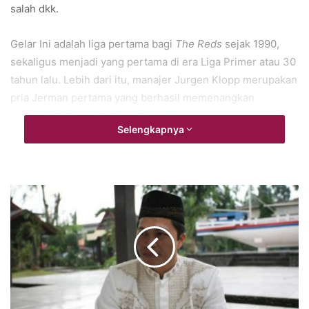
salah dkk.
Gelar Ini adalah liga pertama bagi
The Reds
sejak 1990,
sekaligus menjadi yang pertama di era Liga Primer atau 30
tahun lalu. Lebih dari itu, manajer Jurgen Klopp merupakan
pria Jerman pertama yang berhasil memenangkan
kompetisi di level tertinggi Inggris.
Selengkapnya
Manchester City pun memberikan selamat kepada
Liverpool melalui akun medsosnya.
“Selamat untuk @LFC yang memenangkan Premier
League” cuit akun @ManCity. (miftahul)
.