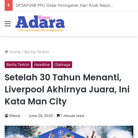
DP3AP2KB PPU Gelar Peringatan Hari Anak Nasional ke-42, HUT PP PAUD ke-49, dan Hari Keluarga Tahun 2026
Menu
Home
/
Berita Terkini
Berita Terkini
Headline
Olahraga
Setelah 30 Tahun Menanti,
Liverpool Akhirnya Juara, Ini
Kata Man City
Efendi
June 26, 2020
1 minute read