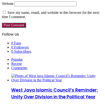
Website
Save my name, email, and website in this browser for the next
time I comment.
Follow Us
0
Fans
0
Followers
0
Subscribers
Popular
Recent
Comments
West Java Islamic Council’s Reminder:
Unity Over Division in the Political Year