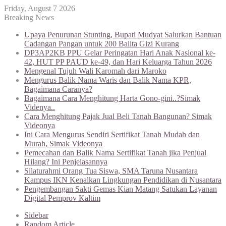
Friday, August 7 2026
Breaking News
Upaya Penurunan Stunting, Bupati Mudyat Salurkan Bantuan
Cadangan Pangan untuk 200 Balita Gizi Kurang
DP3AP2KB PPU Gelar Peringatan Hari Anak Nasional ke-
42, HUT PP PAUD ke-49, dan Hari Keluarga Tahun 2026
Mengenal Tujuh Wali Karomah dari Maroko
Mengurus Balik Nama Waris dan Balik Nama KPR,
Bagaimana Caranya?
Bagaimana Cara Menghitung Harta Gono-gini..?Simak
Videnya..
Cara Menghitung Pajak Jual Beli Tanah Bangunan? Simak
Videonya
Ini Cara Mengurus Sendiri Sertifikat Tanah Mudah dan
Murah, Simak Videonya
Pemecahan dan Balik Nama Sertifikat Tanah jika Penjual
Hilang? Ini Penjelasannya
Silaturahmi Orang Tua Siswa, SMA Taruna Nusantara
Kampus IKN Kenalkan Lingkungan Pendidikan di Nusantara
Pengembangan Sakti Gemas Kian Matang Satukan Layanan
Digital Pemprov Kaltim
Sidebar
Random Article