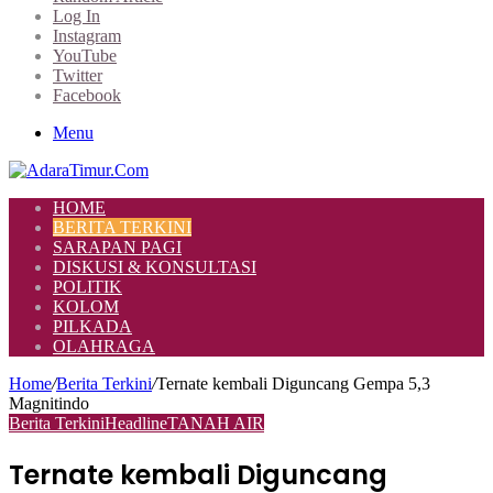
Log In
Instagram
YouTube
Twitter
Facebook
Menu
HOME
BERITA TERKINI
SARAPAN PAGI
DISKUSI & KONSULTASI
POLITIK
KOLOM
PILKADA
OLAHRAGA
Home
/
Berita Terkini
/
Ternate kembali Diguncang Gempa 5,3
Magnitindo
Berita Terkini
Headline
TANAH AIR
Ternate kembali Diguncang