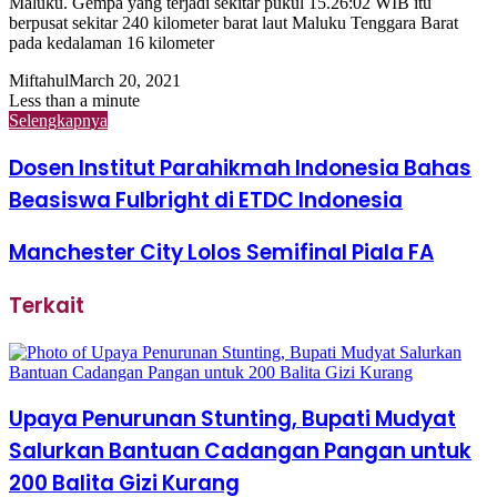
Maluku. Gempa yang terjadi sekitar pukul 15.26:02 WIB itu
berpusat sekitar 240 kilometer barat laut Maluku Tenggara Barat
pada kedalaman 16 kilometer
Miftahul
March 20, 2021
Less than a minute
Selengkapnya
Dosen Institut Parahikmah Indonesia Bahas
Beasiswa Fulbright di ETDC Indonesia
Manchester City Lolos Semifinal Piala FA
Terkait
Upaya Penurunan Stunting, Bupati Mudyat
Salurkan Bantuan Cadangan Pangan untuk
200 Balita Gizi Kurang