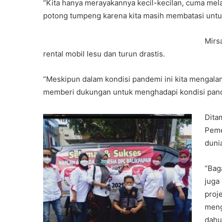
“Kita hanya merayakannya kecil-kecilan, cuma mel
potong tumpeng karena kita masih membatasi untuk
Mirs
rental mobil lesu dan turun drastis.
“Meskipun dalam kondisi pandemi ini kita mengala
memberi dukungan untuk menghadapi kondisi pande
Dita
Peme
duni
“Bag
juga
proj
meng
dahul