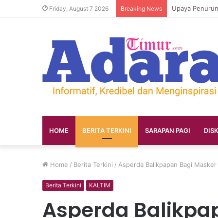
Friday, August 7 2026
Breaking News
HOME
BERITA TERKINI
SARAPAN PAGI
DIS
Home
/
Berita Terkini
/
Asperda Balikpapan Bagi Masker 
Berita Terkini
KALTIM
Asperda Balikpa