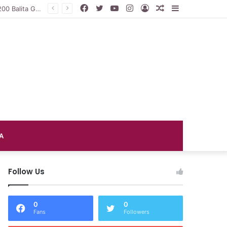
Facebook
Twitter
YouTube
Instagram
Log
Random
Sidebar
DP3AP2KB PPU Gelar Peringatan Hari Anak Nasional ke-42, HUT PP PAUD ke-49, dan Hari Keluarga Tahun 2026
In
Article
A
Follow Us
0
0
Fans
Followers