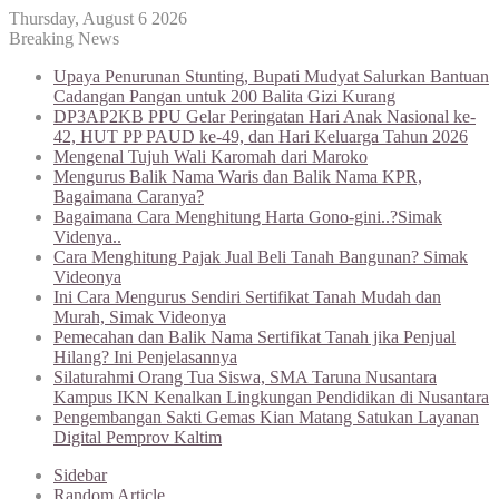
Thursday, August 6 2026
Breaking News
Upaya Penurunan Stunting, Bupati Mudyat Salurkan Bantuan
Cadangan Pangan untuk 200 Balita Gizi Kurang
DP3AP2KB PPU Gelar Peringatan Hari Anak Nasional ke-
42, HUT PP PAUD ke-49, dan Hari Keluarga Tahun 2026
Mengenal Tujuh Wali Karomah dari Maroko
Mengurus Balik Nama Waris dan Balik Nama KPR,
Bagaimana Caranya?
Bagaimana Cara Menghitung Harta Gono-gini..?Simak
Videnya..
Cara Menghitung Pajak Jual Beli Tanah Bangunan? Simak
Videonya
Ini Cara Mengurus Sendiri Sertifikat Tanah Mudah dan
Murah, Simak Videonya
Pemecahan dan Balik Nama Sertifikat Tanah jika Penjual
Hilang? Ini Penjelasannya
Silaturahmi Orang Tua Siswa, SMA Taruna Nusantara
Kampus IKN Kenalkan Lingkungan Pendidikan di Nusantara
Pengembangan Sakti Gemas Kian Matang Satukan Layanan
Digital Pemprov Kaltim
Sidebar
Random Article