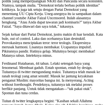
politik yang memperjuangkan NKRI dan Pancasila secara konsisten.
Niatnya, tampak mulia. ”Demokrat terlalu berbau politik identitas”
kritiknya. Ia juga tak setuju dengan Partai Demokrat yang
menentang UU Cipta Kerja. Uneg-unegnya itu ia sampaikan dalam
channel youtube Akbar Faizal Uncensored. Itulah alasannya
hengkang. “Atau Anda dapat tawaran jadi komisaris?” tanya Akbar
Faizal. “Saya ditawari dan saya tolak,” tukasnya.
Sejak keluar dari Partai Demokrat, justru makin di luar kendali. Kata
bule, out of control. Laku dan ocehannya kian destruktif.
Provokasinya menciptakan teror: teror teologis. Ekspresinya
merusak harmoni. Lisannya membakar. Ucapannya impulsif.
Pikirannya pandir. Hatinya gelap. Mulutnya berapi: membakar!
Matanya rabun. Inteleknya minus.
Ferdinand Hutahaean, 44 tahun. Lelaki setengah baya yang
fenomenal. Membuat gaduh. Entah spontan, entah by design.
Tuitannya di twitter mengundang reaksi. Tuitannya telah masuk ke
ranah teologi yang amat sensitif. Masuk ke jantung keyakinan
penganut Muslim: mayoritas bangsa ini. Ia menyerang. Acting
without forethought. Pendeknya, tuitannya tak melalui proses
berfikir panjang. Untuk tidak mengatakan—“tak pakai otak”.
Spontan dan tuna cerdas.
Tuitan di twitter lengkapnya begini: “Kasihan sekali Allahmu