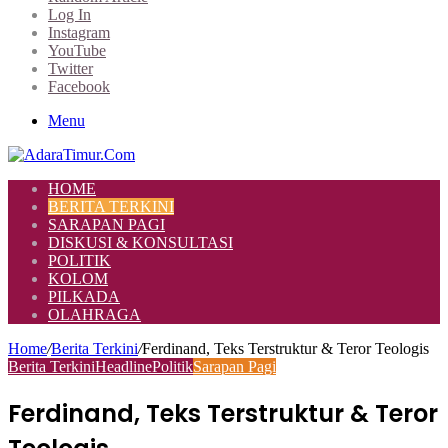
Log In
Instagram
YouTube
Twitter
Facebook
Menu
HOME
BERITA TERKINI
SARAPAN PAGI
DISKUSI & KONSULTASI
POLITIK
KOLOM
PILKADA
OLAHRAGA
Home
/
Berita Terkini
/
Ferdinand, Teks Terstruktur & Teror Teologis
Berita Terkini
Headline
Politik
Sarapan Pagi
Ferdinand, Teks Terstruktur & Teror