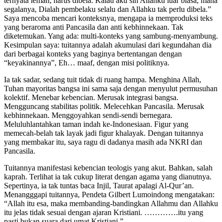
ternyata lemah, harus dibela. Kalau aku sih Allahku luar biasa, maha
segalanya, Dialah pembelaku selalu dan Allahku tak perlu dibela.”
Saya mencoba mencari konteksnya, mengapa ia memproduksi teks
yang beraroma anti Pancasila dan anti kebhinnekaan. Tak
diketemukan. Yang ada: multi-konteks yang sambung-menyambung.
Kesimpulan saya: tuitannya adalah akumulasi dari kegundahan dia
dari berbagai konteks yang baginya bertentangan dengan
“keyakinannya”, Eh… maaf, dengan misi politiknya.
Ia tak sadar, sedang tuit tidak di ruang hampa. Menghina Allah,
Tuhan mayoritas bangsa ini sama saja dengan menyulut permusuhan
kolektif. Menebar kebencian. Merusak integrasi bangsa.
Mengguncang stabilitas politik. Melecehkan Pancasila. Merusak
kebhinnekaan. Menggoyahkan sendi-sendi bernegara.
Meluluhlantahkan taman indah ke-Indonesiaan. Figur yang
memecah-belah tak layak jadi figur khalayak. Dengan tuitannya
yang membakar itu, saya ragu di dadanya masih ada NKRI dan
Pancasila.
Tuitannya manifestasi kebencian teologis yang akut. Bahkan, salah
kaprah. Terlihat ia tak cukup literat dengan agama yang dianutnya.
Sepertinya, ia tak tuntas baca Injil, Taurat apalagi Al-Qur’an.
Menangggapi tuitannya, Pendeta Gilbert Lumoindong mengatakan:
“Allah itu esa, maka membanding-bandingkan Allahmu dan Allahku
itu jelas tidak sesuai dengan ajaran Kristiani. ………….itu yang
pasti bukan suara dari umat Kristiani.”