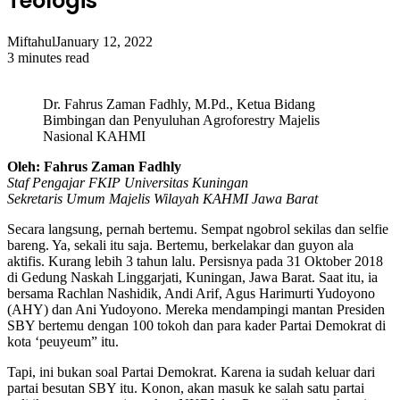
Teologis
Miftahul
January 12, 2022
3 minutes read
Dr. Fahrus Zaman Fadhly, M.Pd., Ketua Bidang
Bimbingan dan Penyuluhan Agroforestry Majelis
Nasional KAHMI
Oleh: Fahrus Zaman Fadhly
Staf Pengajar FKIP Universitas Kuningan
Sekretaris Umum Majelis Wilayah KAHMI Jawa Barat
Secara langsung, pernah bertemu. Sempat ngobrol sekilas dan selfie
bareng. Ya, sekali itu saja. Bertemu, berkelakar dan guyon ala
aktifis. Kurang lebih 3 tahun lalu. Persisnya pada 31 Oktober 2018
di Gedung Naskah Linggarjati, Kuningan, Jawa Barat. Saat itu, ia
bersama Rachlan Nashidik, Andi Arif, Agus Harimurti Yudoyono
(AHY) dan Ani Yudoyono. Mereka mendampingi mantan Presiden
SBY bertemu dengan 100 tokoh dan para kader Partai Demokrat di
kota ‘peuyeum” itu.
Tapi, ini bukan soal Partai Demokrat. Karena ia sudah keluar dari
partai besutan SBY itu. Konon, akan masuk ke salah satu partai