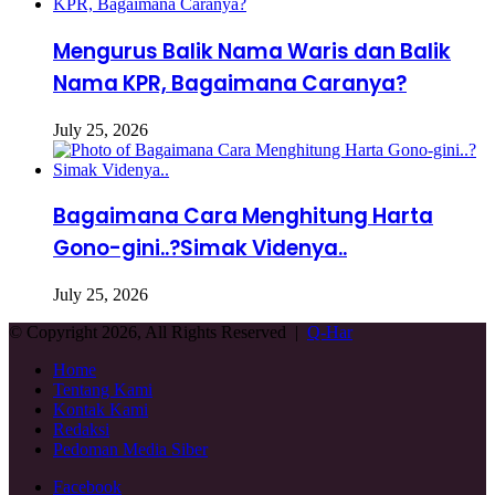
Mengurus Balik Nama Waris dan Balik
Nama KPR, Bagaimana Caranya?
July 25, 2026
Bagaimana Cara Menghitung Harta
Gono-gini..?Simak Videnya..
July 25, 2026
© Copyright 2026, All Rights Reserved |
Q-Har
Home
Tentang Kami
Kontak Kami
Redaksi
Pedoman Media Siber
Facebook