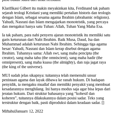
Klarifikasi Gilbert itu makin meyakinkan kita, Ferdinand tak paham
sejarah teologi Kristiani yang memiliki pertalian historis dan teologis
dengan Islam, sebagai sesama agama Ibrahim (abrahamic religions).
Yahudi, Nasrani dan Islam mengajarkan monoteistik, yang percaya
dan mengakui hanya satu Tuhan: Allah, Tuhan Yang Maha Esa.
Ia tak paham, para nabi penyeru ajaran monoteistik itu memiliki satu
garis keturunan dari Nabi Ibrahim. Baik Musa, Daud, Isa dan
Muhammad adalah keturunan Nabi Ibrahim. Sehingga tiga agama
besar: Yahudi, Nasrani dan Islam kerap disebut dengan agama
Ibrahim. Tuhannya sama: Allah swt, sang maha pencipta (the
creator), sang maha tahu (the omniscient), sang maha hadir (the
omnipresent), sang maha kuasa (the almighty), dan raja jagat raya
(the king of the universe).
MUI sudah jelas sikapnya: tuitannya telah memenuhi unsur
penistaan agama dan layak dibawa ke ranah hukum. Di hadapan
penyidik, ia mengaku muallaf dan memiliki penyakit yang membuat
kesadarannya menghilang. Ini hanya modus saja agar bisa lepas dari
jeratan hukum. Dari struktur bahasanya yang “kohesif dan
koheren”, tuitannya dilakukannya dalam posisi sadar. Teks yang
terstruktur dengan baik, pasti diproduksi dalam keadaan sadar. []
Miftahul
January 12, 2022