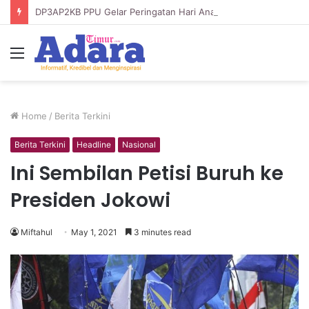
DP3AP2KB PPU Gelar Peringatan Hari Anak Nasional ke-42, HUT PP PAUD ke-49, dan Hari Keluarga Tahun 2026
Menu
Home
/
Berita Terkini
Berita Terkini
Headline
Nasional
Ini Sembilan Petisi Buruh ke
Presiden Jokowi
Miftahul
May 1, 2021
3 minutes read