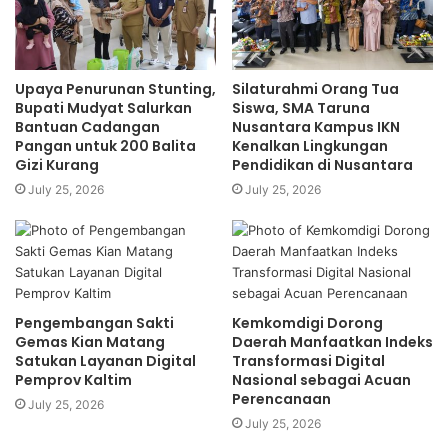
buruh sesuai tujuan bernegara hanya dapat dicapai apabila:
outsourcing dibatasi untuk 5 jenis pekerjaan saja yang
terdiri dari outsourcing pekerjaan dan outsourcing pekerja
yang dikhususkan untuk kegiatan penunjang. Apabila
Upaya Penurunan Stunting,
Silaturahmi Orang Tua
outsourcing dibenarkan untuk kegiatan pokok maka dapat
Bupati Mudyat Salurkan
Siswa, SMA Taruna
Bantuan Cadangan
Nusantara Kampus IKN
terjadi seluruh atau sebagian besar pekerja di suatu
Pangan untuk 200 Balita
Kenalkan Lingkungan
perusahaan adalah pekerja outsourcing abadi yang ketika
Gizi Kurang
Pendidikan di Nusantara
mengalami PHK dia tidak akan menerima pesangon dan
July 25, 2026
July 25, 2026
jaminan sosial dari perusahaan tempatnya bekerja.
Keempat
, terkait pengaturan karyawan kontrak (PKWT).
Dalam UUCK diatur PKWT tidak dibatasi periode dan batas
waktu kontrak. Aturan tersebut tidak sesuai dengan tujuan
Pengembangan Sakti
Kemkomdigi Dorong
bernegara sebab dengan pengaturan itu buruh dapat
Gemas Kian Matang
Daerah Manfaatkan Indeks
Satukan Layanan Digital
Transformasi Digital
dikontrak dalam jangka pendek, tanpa periode, dan secara
Pemprov Kaltim
Nasional sebagai Acuan
terus menerus atau tanpa batas waktu sehingga
Perencanaan
July 25, 2026
menyebabkan buruh kehilangan kesempatan menjadi
July 25, 2026
karyawan tetap (PKWTT). Untuk memberikan perlindungan