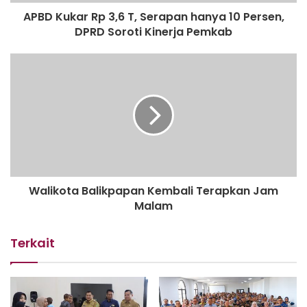
KHL.
APBD Kukar Rp 3,6 T, Serapan hanya 10 Persen,
DPRD Soroti Kinerja Pemkab
Kedua
, terkait pengaturan pesangon. Dalam UUCK diatur:
nilai UP, UPMK, dan UPH ditetapkan standarnya; dan nilai
UPH 15% dihilangkan. Semestinya, untuk mencapai tujuan
bernegara, perlindungan dan kesejahteraan bagi buruh
diwujudkan dengan membuat pengaturan: nilai UP, UPMK,
dan UPH tidak ditetapkan sesuai ketentuan (nilai standar),
melainkan bersifat paling rendah (nilai minimum) agar
terbuka peluang bagi perusahaan untuk memberikan nilai
lebih kepada buruh; dan nilai UPH 15% tidak dihilangkan.
Walikota Balikpapan Kembali Terapkan Jam
Malam
Ketiga
, terkait pengaturan outsourcing. Dalam UU Cipta
Kerja diatur: hanya ada satu jenis outsourcing, yaitu
Terkait
outsourcing pekerja yang bisa dilakukan untuk semua jenis
pekerjaan, termasuk untuk kegiatan pokok (tidak hanya
kegiatan penunjang). Perlindungan dan kesejahteraan bagi