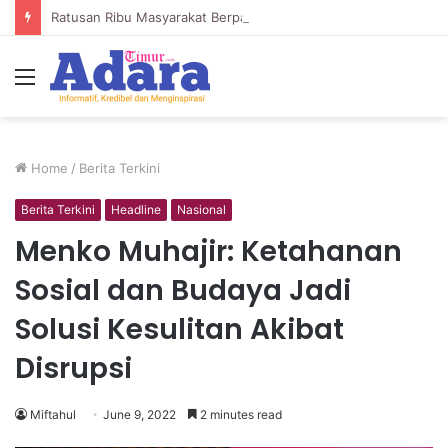
Ratusan Ribu Masyarakat Berpartisipasi dalam “War” Undangan Upacara HUT ke-81 Kemerdekaan
Menu
Home
/
Berita Terkini
Berita Terkini
Headline
Nasional
Menko Muhajir: Ketahanan
Sosial dan Budaya Jadi
Solusi Kesulitan Akibat
Disrupsi
Miftahul
June 9, 2022
2 minutes read