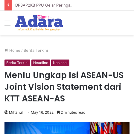
DP3AP2KB PPU Gelar Peringatan Hari Anak Nasional ke-42, HUT PP PAUD ke-49, dan Hari Keluarga Tahun 2026
Menu
Home
/
Berita Terkini
Berita Terkini
Headline
Nasional
Menlu Ungkap Isi ASEAN-US
Joint Vision Statement dari
KTT ASEAN-AS
Miftahul
May 16, 2022
2 minutes read