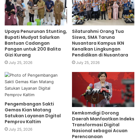
untuk mendukung implementasi
Nationally Determined
Contributions
(NDCs) dari negara-negara ASEAN.
“Selain itu, juga didorong kemitraan publik swasta untuk
Upaya Penurunan Stunting,
Silaturahmi Orang Tua
mendukung percepatan transisi energi bersih, antara lain
Bupati Mudyat Salurkan
Siswa, SMA Taruna
Bantuan Cadangan
Nusantara Kampus IKN
melalui skema
financing
,
blended finance
, dan transfer
Pangan untuk 200 Balita
Kenalkan Lingkungan
teknologi,” ujarnya.
Gizi Kurang
Pendidikan di Nusantara
July 25, 2026
July 25, 2026
Keempat, peningkatan kerja sama pendidikan termasuk
penguatan kolaborasi universitas dan perusahaan. Menlu
menyampaikan, melalui program
the Billion
Futures
dialokasikan peningkatan pembangunan
pendidikan, pelatihan guru, dan promosi pengarusutamaan
Pengembangan Sakti
gender.
Gemas Kian Matang
Kemkomdigi Dorong
Satukan Layanan Digital
Daerah Manfaatkan Indeks
Pemprov Kaltim
“Kelima, peningkatan kerja sama maritim melalui
ASEAN-
Transformasi Digital
July 25, 2026
Nasional sebagai Acuan
led mechanisms
dalam bentuk memperkuat koordinasi
Perencanaan