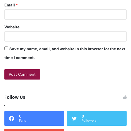
Email
*
dilakukan dengan pemerintah, tetapi juga dengan kongres
dan juga dengan kalangan bisnis,” pungkasnya
Website
Save my name, email, and website in this browser for the next
time I comment.
Follow Us
0
0
Fans
Followers