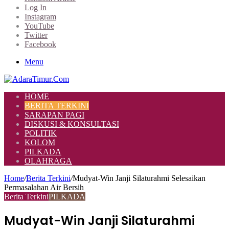
Log In
Instagram
YouTube
Twitter
Facebook
Menu
HOME
BERITA TERKINI
SARAPAN PAGI
DISKUSI & KONSULTASI
POLITIK
KOLOM
PILKADA
OLAHRAGA
Home
/
Berita Terkini
/
Mudyat-Win Janji Silaturahmi Selesaikan
Permasalahan Air Bersih
Berita Terkini
PILKADA
Mudyat-Win Janji Silaturahmi