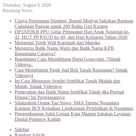
Thursday, August 6 2026
Breaking News
Upaya Penurunan Stunting, Bupati Mudyat Salurkan Bantuan
Cadangan Pangan untuk 200 Balita Gizi Kurang
DP3AP2KB PPU Gelar Peringatan Hari Anak Nasional ke-
42, HUT PP PAUD ke-49, dan Hari Keluarga Tahun 2026
Mengenal Tujuh Wali Karomah dari Maroko
Mengurus Balik Nama Waris dan Balik Nama KPR,
Bagaimana Caranya?
Bagaimana Cara Menghitung Harta Gono-gini..?Simak
Videnya..
Cara Menghitung Pajak Jual Beli Tanah Bangunan? Simak
Videonya
Ini Cara Mengurus Sendiri Sertifikat Tanah Mudah dan
Murah, Simak Videonya
Pemecahan dan Balik Nama Sertifikat Tanah jika Penjual
Hilang? Ini Penjelasannya
Silaturahmi Orang Tua Siswa, SMA Taruna Nusantara
Kampus IKN Kenalkan Lingkungan Pendidikan di Nusantara
Pengembangan Sakti Gemas Kian Matang Satukan Layanan
Digital Pemprov Kaltim
Sidebar
Random Article