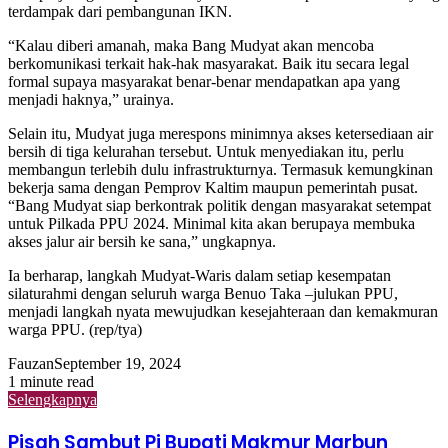
terdampak dari pembangunan IKN.
“Kalau diberi amanah, maka Bang Mudyat akan mencoba
berkomunikasi terkait hak-hak masyarakat. Baik itu secara legal
formal supaya masyarakat benar-benar mendapatkan apa yang
menjadi haknya,” urainya.
Selain itu, Mudyat juga merespons minimnya akses ketersediaan air
bersih di tiga kelurahan tersebut. Untuk menyediakan itu, perlu
membangun terlebih dulu infrastrukturnya. Termasuk kemungkinan
bekerja sama dengan Pemprov Kaltim maupun pemerintah pusat.
“Bang Mudyat siap berkontrak politik dengan masyarakat setempat
untuk Pilkada PPU 2024. Minimal kita akan berupaya membuka
akses jalur air bersih ke sana,” ungkapnya.
Ia berharap, langkah Mudyat-Waris dalam setiap kesempatan
silaturahmi dengan seluruh warga Benuo Taka –julukan PPU,
menjadi langkah nyata mewujudkan kesejahteraan dan kemakmuran
warga PPU. (rep/tya)
Fauzan
September 19, 2024
1 minute read
Selengkapnya
Pisah Sambut Pj Bupati Makmur Marbun