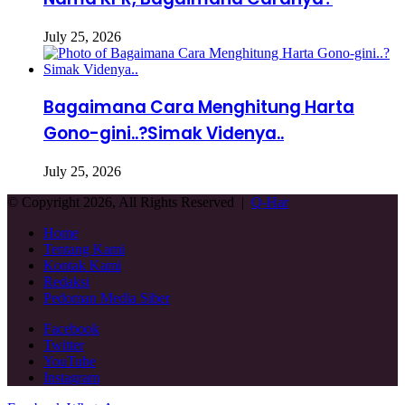
July 25, 2026
Bagaimana Cara Menghitung Harta
Gono-gini..?Simak Videnya..
July 25, 2026
© Copyright 2026, All Rights Reserved |
Q-Har
Home
Tentang Kami
Kontak Kami
Redaksi
Pedoman Media Siber
Facebook
Twitter
YouTube
Instagram