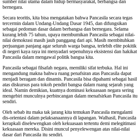
sumber nilai utama dalam hidup bermasyarakat, berbangsa dan
bernegara.
Secara teoritis, kita bisa mengatakan bahwa Pancasila secara tegas
tercermin dalam Undang-Undang Dasar 1945, dan difungsikan
sebagai pedoman dasar dalam berbangsa dan bernegara. Selama
kurang lebih 75 tahun, upaya membumikan Pancasila sebagai nilai-
nilai demokrasi masih jauh panggang dari api. Masih membituhkan
perjuangan panjang agar seluruh warga bangsa, terlebih elite pokitik
di negeri kaya raya ini menyadari sepenuhnya eksistensi dan hakikat
Pancasila dalam mengawal politik bangsa kita.
Pancasila sebagai filsafah negara, memiliki sifat terbuka. Hal ini
mengandung makna bahwa ruang penafsiran atas Pancasila dapat
menjadi beragam dan dinamis. Pancasila bisa dipahami sebagai hasil
atas diskursus para tokoh pendiri bangsa dalam ruang sejarah yang
ideal. Namin demikian, kuatnya dominasi kekuasaan negara sering
mengebiri munculnya perbincangan dalam menafsirkan Pancasila itu
sendiri.
Oleh sebab itu maka tak jarang kita temukan Pancasila mengalami
dis-orientasi dalam pelaksanaannya di lapangan. Walhasil, Pancasila
kerapkali diselewengkan oleh kekuasaan tertentu demi melegitimasi
kekuasaan mereka. Disini muncul penyelewengan atas nilai-nilai
dasar dari Pancasila itu sendiri.