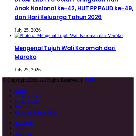
Anak Nasional ke-42, HUT PP PAUD ke-49,
dan Hari Keluarga Tahun 2026
July 25, 2026
Mengenal Tujuh Wali Karomah dari
Maroko
July 25, 2026
© Copyright 2026, All Rights Reserved |
Q-Har
Home
Tentang Kami
Kontak Kami
Redaksi
Pedoman Media Siber
Facebook
Twitter
YouTube