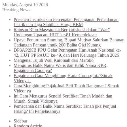
Monday, August 10 2026
Breaking News
Presiden Instruksikan Percepatan Penanganan Pemadaman
Listrik dan Jaga Stabilitas Harga BBM
Ratusan Ribu Masyarakat Berpartisipasi dalam “War”
Undangan Upacara HUT ke-81 Kemerdekaan
Upaya Penurunan Stunting, Bupati Mudyat Salurkan Bantuan
Cadangan Pangan untuk 200 Balita Gizi Kurang
DP3AP2KB PPU Gelar Peringatan Hari Anak Nasional ke-
42, HUT PP PAUD ke-49, dan Hari Keluarga Tahun 2026
Mengenal Tujuh Wali Karomah dari Maroko
Mengurus Balik Nama Waris dan Balik Nama KPR,
Bagaimana Caranya?
Bagaimana Cara Menghitung Harta Gono-gini..?Simak
Videnya..
Cara Menghitung Pajak Jual Beli Tanah Bangunan? Simak
Videonya
Ini Cara Mengurus Sendiri Sertifikat Tanah Mudah dan
Murah, Simak Videonya
Pemecahan dan Balik Nama Sertifikat Tanah jika Penjual
Hilang? Ini Penjelasannya
Sidebar
Random Article