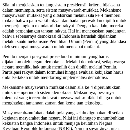
Sila ini menjelaskan tentang sistem presidensil, kriteria bijaksana
dalam memimpin, serta sistem musyawarah-mufakat. Mekanisme
musyawarah-mufakat yang ditafsirkan melalui sila ke-4 memberi
makna bahwa para wakil rakyat dan badan perwakilan dipilih untuk
memperjuangkan mandatori dari rakyat. Dengan kata lain, mereka
adalah perpanjangan tangan rakyat. Hal ini menegaskan pandangan
bahwa sebenarnya demokrasi di Indonesia haruslah dijalankan
melalui suatu mekanisme Pemilihan Umum (Pemilu) yang dilandasi
oleh semangat musyawarah untuk mencapai mufakat.
Pemilu menjadi prasyarat prosedural minimum yang harus
dijalankan oleh negara demokrasi. Melalui demokrasi, setiap warga
negara memiliki hak untuk memilih dan dipilih melalui Pemilu.
Partisipasi rakyat dalam formulasi hingga evaluasi kebijakan harus
diikutsertakan untuk mendorong implementasi demokrasi.
Mekanisme musyawarah-mufakat dalam sila ke-4 diperuntukkan
untuk memperindah sistem demokrasi. Maksudnya, besarnya
toleransi yang tercermin lewat musyawarah-mufakat dijaga untuk
menghadapi tantangan zaman dan kemajuan teknologi.
Musyawarah-mufakat adalah pola yang selalu digunakan di setiap
kegiatan masyarakat dan negara. Nilai ini dianggap menumbuhkan
kekuatan bangsa Indoneisa untuk menjaga keutuhan Negara
Kesatuan Republik Indonesia (NKRI). Namun sayangnya, nilai-