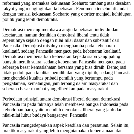
reformasi yang memaksa kekuasaan Soeharto tumbang atas desakan
rakyat yang menginginkan kebebasan. Fenomena tersebut ditandai
dengan transisi kekuasaan Soeharto yang otoriter menjadi kehidupan
politik yang lebih demokratis.
Demokrasi memang membawa angin kebebasan individu dan
kesetaraan, namun demikian demojrasi liberal tentu tidak
sepenuhnya sejalan dengan nilai-nilai dasar dan substantif dari
Pancasila. Demojrasi misalnya menghamba pada kebenaran
kualitatif, sedang Pancasila mengacu pada kebenaran kualitatif.
Demokrasi membenarkan kebenaran kepada siapa yang paling
banyak meraih suara, sedang kebenaran Pancasila mengacu pada
seberapa besar kemaslahatan bersama yang bisa diraih. Demojrasi
tidak peduli pada kualitas pemilih dan yang dipilih, sedang Pancasila
menghendaki kualitas pribadi pemilih yang bertumpu pada
pengalaman, kematangan, jam terbang dalam masyarakat dan
seberapa besar manfaat yang diberikan pada masyarakat.
Perbedaan prinsipil antara demokrasi liberal dengan demokrasi
Pancasila itu pada faktanya telah membawa bangsa Indonesia pada
kebodohan baru, yaitu memilih demokrasi liberal yang jauh dari
nilai-nilai luhur budaya bangsanya; Pancasila.
Pancasila mengedepankan aspek keadilan dan persatuan. Selain itu,
praktik masyarakat yang lebih mengutamakan kebersamaan dan