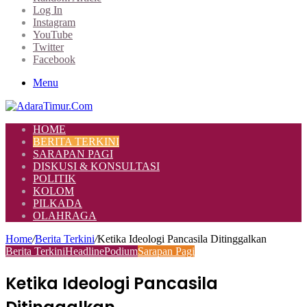
Log In
Instagram
YouTube
Twitter
Facebook
Menu
HOME
BERITA TERKINI
SARAPAN PAGI
DISKUSI & KONSULTASI
POLITIK
KOLOM
PILKADA
OLAHRAGA
Home
/
Berita Terkini
/
Ketika Ideologi Pancasila Ditinggalkan
Berita Terkini
Headline
Podium
Sarapan Pagi
Ketika Ideologi Pancasila