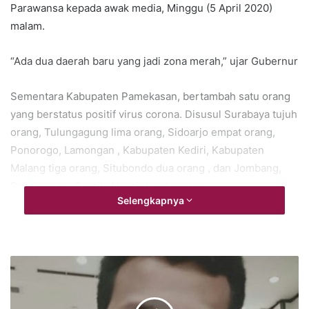
Parawansa kepada awak media, Minggu (5 April 2020)
malam.
“Ada dua daerah baru yang jadi zona merah,” ujar Gubernur
Sementara Kabupaten Pamekasan, bertambah satu orang
yang berstatus positif virus corona. Disusul Surabaya tujuh
orang, Tulungagung lima orang, Sidoarjo empat orang,
Ponorogo, Lamongan , Kabupaten Kediri, Kabupaten
Malang tiga orang, Situbondo dua orang , dan Jombang,
Bondowoso, Gresik, Nganjuk satu orang.
Selengkapnya
Dengan demikian, jumlah pasien terkonfirmasi positif
menjadi 187 orang, atau bertambah 35 orang dibandingkan
sehari sebelumnya yang mencapai 152 orang.
Sedangkan, untuk warga berstatus pasien dalam