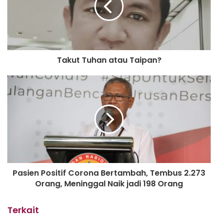
pengawasan (PDP) mencapai 926 orang atau bertambah
dari data sehari sebelumnya yang jumlahnya sebanyak 780
orang.
Sementara, orang dalam pemantauan (ODP) tercatat
Takut Tuhan atau Taipan?
10.636 orang atau meningkat dari sehari sebelumnya yang
berjumlah 10.116 orang. (Septian)
Pasien Positif Corona Bertambah, Tembus 2.273
Orang, Meninggal Naik jadi 198 Orang
Terkait