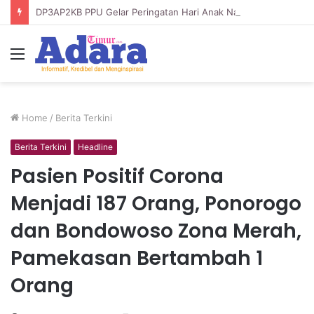
DP3AP2KB PPU Gelar Peringatan Hari Anak Nasional ke-42, HUT PP PAUD ke-49, dan Hari Keluarga Tahun 2026
Menu
Home
/
Berita Terkini
Berita Terkini
Headline
Pasien Positif Corona
Menjadi 187 Orang, Ponorogo
dan Bondowoso Zona Merah,
Pamekasan Bertambah 1
Orang