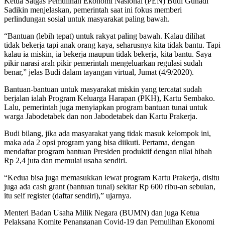
Ketua Satgas Pemulihan Ekonomi Nasional (PEN) Budi Gunadi
Sadikin menjelaskan, pemerintah saat ini fokus memberi
perlindungan sosial untuk masyarakat paling bawah.
“Bantuan (lebih tepat) untuk rakyat paling bawah. Kalau dilihat
tidak bekerja tapi anak orang kaya, seharusnya kita tidak bantu. Tapi
kalau ia miskin, ia bekerja maupun tidak bekerja, kita bantu. Saya
pikir narasi arah pikir pemerintah mengeluarkan regulasi sudah
benar,” jelas Budi dalam tayangan virtual, Jumat (4/9/2020).
Bantuan-bantuan untuk masyarakat miskin yang tercatat sudah
berjalan ialah Program Keluarga Harapan (PKH), Kartu Sembako.
Lalu, pemerintah juga menyiapkan program bantuan tunai untuk
warga Jabodetabek dan non Jabodetabek dan Kartu Prakerja.
Budi bilang, jika ada masyarakat yang tidak masuk kelompok ini,
maka ada 2 opsi program yang bisa diikuti. Pertama, dengan
mendaftar program bantuan Presiden produktif dengan nilai hibah
Rp 2,4 juta dan memulai usaha sendiri.
“Kedua bisa juga memasukkan lewat program Kartu Prakerja, disitu
juga ada cash grant (bantuan tunai) sekitar Rp 600 ribu-an sebulan,
itu self register (daftar sendiri),” ujarnya.
Menteri Badan Usaha Milik Negara (BUMN) dan juga Ketua
Pelaksana Komite Penanganan Covid-19 dan Pemulihan Ekonomi