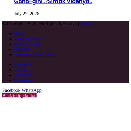
Gono-gini..?Simak Videnya..
July 25, 2026
© Copyright 2026, All Rights Reserved |
Q-Har
Home
Tentang Kami
Kontak Kami
Redaksi
Pedoman Media Siber
Facebook
Twitter
YouTube
Instagram
Facebook
WhatsApp
Back to top button