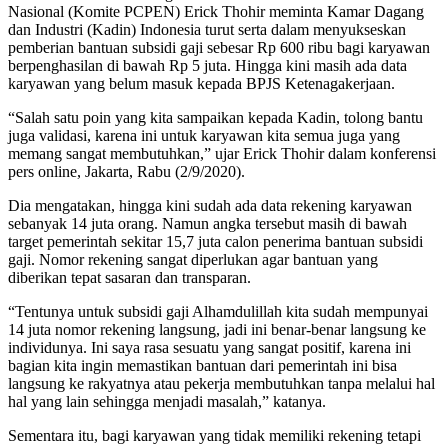
Nasional (Komite PCPEN) Erick Thohir meminta Kamar Dagang
dan Industri (Kadin) Indonesia turut serta dalam menyukseskan
pemberian bantuan subsidi gaji sebesar Rp 600 ribu bagi karyawan
berpenghasilan di bawah Rp 5 juta. Hingga kini masih ada data
karyawan yang belum masuk kepada BPJS Ketenagakerjaan.
“Salah satu poin yang kita sampaikan kepada Kadin, tolong bantu
juga validasi, karena ini untuk karyawan kita semua juga yang
memang sangat membutuhkan,” ujar Erick Thohir dalam konferensi
pers online, Jakarta, Rabu (2/9/2020).
Dia mengatakan, hingga kini sudah ada data rekening karyawan
sebanyak 14 juta orang. Namun angka tersebut masih di bawah
target pemerintah sekitar 15,7 juta calon penerima bantuan subsidi
gaji. Nomor rekening sangat diperlukan agar bantuan yang
diberikan tepat sasaran dan transparan.
“Tentunya untuk subsidi gaji Alhamdulillah kita sudah mempunyai
14 juta nomor rekening langsung, jadi ini benar-benar langsung ke
individunya. Ini saya rasa sesuatu yang sangat positif, karena ini
bagian kita ingin memastikan bantuan dari pemerintah ini bisa
langsung ke rakyatnya atau pekerja membutuhkan tanpa melalui hal
hal yang lain sehingga menjadi masalah,” katanya.
Sementara itu, bagi karyawan yang tidak memiliki rekening tetapi