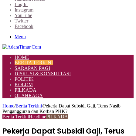
Log In
Instagram
YouTube
Twitter
Facebook
Menu
HOME
BERITA TERKINI
SARAPAN PAGI
DISKUSI & KONSULTASI
POLITIK
KOLOM
PILKADA
OLAHRAGA
Home
/
Berita Terkini
/
Pekerja Dapat Subsidi Gaji, Terus Nasib
Pengangguran dan Korban PHK?
Berita Terkini
Headline
PILKADA
Pekerja Dapat Subsidi Gaji, Terus