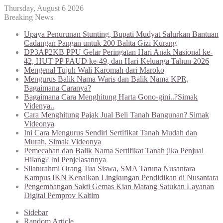
Thursday, August 6 2026
Breaking News
Upaya Penurunan Stunting, Bupati Mudyat Salurkan Bantuan
Cadangan Pangan untuk 200 Balita Gizi Kurang
DP3AP2KB PPU Gelar Peringatan Hari Anak Nasional ke-
42, HUT PP PAUD ke-49, dan Hari Keluarga Tahun 2026
Mengenal Tujuh Wali Karomah dari Maroko
Mengurus Balik Nama Waris dan Balik Nama KPR,
Bagaimana Caranya?
Bagaimana Cara Menghitung Harta Gono-gini..?Simak
Videnya..
Cara Menghitung Pajak Jual Beli Tanah Bangunan? Simak
Videonya
Ini Cara Mengurus Sendiri Sertifikat Tanah Mudah dan
Murah, Simak Videonya
Pemecahan dan Balik Nama Sertifikat Tanah jika Penjual
Hilang? Ini Penjelasannya
Silaturahmi Orang Tua Siswa, SMA Taruna Nusantara
Kampus IKN Kenalkan Lingkungan Pendidikan di Nusantara
Pengembangan Sakti Gemas Kian Matang Satukan Layanan
Digital Pemprov Kaltim
Sidebar
Random Article