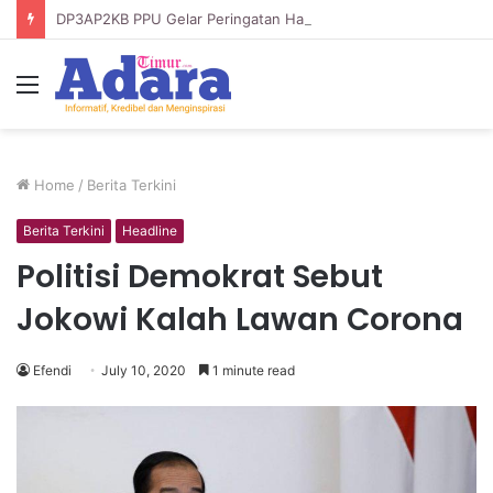
DP3AP2KB PPU Gelar Peringatan Hari Anak Nasional ke-42, HUT PP PAUD ke-49, dan Hari Keluarga Tahun 2026
Menu
Home
/
Berita Terkini
Berita Terkini
Headline
Politisi Demokrat Sebut
Jokowi Kalah Lawan Corona
Efendi
July 10, 2020
1 minute read