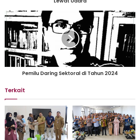
Lewat Udara
Indonesia, baik dari sisi kesehatan dan ekonomi
masyarakat. Pemerintah tidak boleh berlindung di balik
alasan agar rakyat mengikuti protokol kesehatan semata.
Harus ada tindakan yang konkret dan tegas memutus
penyebaran c ovid-19 di tanah air,” ujar Irwan.
Pemilu Daring Sektoral di Tahun 2024
Terkait