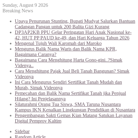
Sunday, August 9 2026
Breaking News
Upaya Penurunan Stunting, Bupati Mudyat Salurkan Bantuan
Cadangan Pangan untuk 200 Balita Gizi Kurang
DP3AP2KB PPU Gelar Peringatan Hari Anak Nasional ke-
42, HUT PP PAUD ke-49, dan Hari Keluarga Tahun 2026
Mengenal Tujuh Wali Karomah dari Maroko
Mengurus Balik Nama Waris dan Balik Nama KPR,
Bagaimana Caranya?
Bagaimana Cara Menghitung Harta Gono-gini..?Simak
Videnya..
Cara Menghitung Pajak Jual Beli Tanah Bangunan? Simak
Videonya
Ini Cara Mengurus Sendiri Sertifikat Tanah Mudah dan
Murah, Simak Videonya
Pemecahan dan Balik Nama Sertifikat Tanah jika Penjual
Hilang? Ini Penjelasannya
Silaturahmi Orang Tua Siswa, SMA Taruna Nusantara
Kampus IKN Kenalkan Lingkungan Pendidikan di Nusantara
Pengembangan Sakti Gemas Kian Matang Satukan Layanan
Digital Pemprov Kaltim
Sidebar
Random Article