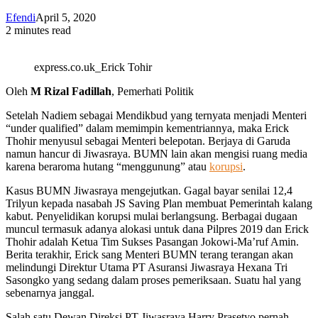
Efendi
April 5, 2020
2 minutes read
express.co.uk_Erick Tohir
Oleh
M Rizal Fadillah
, Pemerhati Politik
Setelah Nadiem sebagai Mendikbud yang ternyata menjadi Menteri
“under qualified” dalam memimpin kementriannya, maka Erick
Thohir menyusul sebagai Menteri belepotan. Berjaya di Garuda
namun hancur di Jiwasraya. BUMN lain akan mengisi ruang media
karena beraroma hutang “menggunung” atau
korupsi
.
Kasus BUMN Jiwasraya mengejutkan. Gagal bayar senilai 12,4
Trilyun kepada nasabah JS Saving Plan membuat Pemerintah kalang
kabut. Penyelidikan korupsi mulai berlangsung. Berbagai dugaan
muncul termasuk adanya alokasi untuk dana Pilpres 2019 dan Erick
Thohir adalah Ketua Tim Sukses Pasangan Jokowi-Ma’ruf Amin.
Berita terakhir, Erick sang Menteri BUMN terang terangan akan
melindungi Direktur Utama PT Asuransi Jiwasraya Hexana Tri
Sasongko yang sedang dalam proses pemeriksaan. Suatu hal yang
sebenarnya janggal.
Salah satu Dewan Direksi PT Jiwasraya Harry Prasetyo pernah