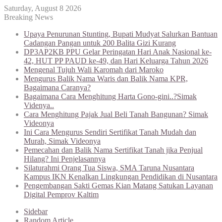
Saturday, August 8 2026
Breaking News
Upaya Penurunan Stunting, Bupati Mudyat Salurkan Bantuan
Cadangan Pangan untuk 200 Balita Gizi Kurang
DP3AP2KB PPU Gelar Peringatan Hari Anak Nasional ke-
42, HUT PP PAUD ke-49, dan Hari Keluarga Tahun 2026
Mengenal Tujuh Wali Karomah dari Maroko
Mengurus Balik Nama Waris dan Balik Nama KPR,
Bagaimana Caranya?
Bagaimana Cara Menghitung Harta Gono-gini..?Simak
Videnya..
Cara Menghitung Pajak Jual Beli Tanah Bangunan? Simak
Videonya
Ini Cara Mengurus Sendiri Sertifikat Tanah Mudah dan
Murah, Simak Videonya
Pemecahan dan Balik Nama Sertifikat Tanah jika Penjual
Hilang? Ini Penjelasannya
Silaturahmi Orang Tua Siswa, SMA Taruna Nusantara
Kampus IKN Kenalkan Lingkungan Pendidikan di Nusantara
Pengembangan Sakti Gemas Kian Matang Satukan Layanan
Digital Pemprov Kaltim
Sidebar
Random Article