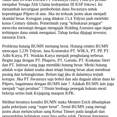
menjabat Tenaga Ahli Utama kedeputian III KSP Jokowi. Ini
menambah kecurigaan pembobolan dana Jiwasraya untuk
kepentingan Pilpres di atas. Jika ini terkuak justru akan menjadi
skandal besar. Kerugian yang ditaksir 13,4 Trilyun jauh melebihi
kasus Century dahulu. Pemerintah yang “kebakaran jenggot”
mencoba menutupi dengan mengajak Holding Asuransi agar dapat
terhimpun dana untuk mengatasi. Tahap kedua dijajagi investor,
menurut Erick.
Problema hutang BUMN memang berat. Hutang emiten BUMN
mencapai 3.239 Trilyun. Jasa Konstruksi PT. WIKA, PT. PP, PT.
Adhi Karya, PT. Waskita Karya menjadi penghutang terbesar.
Begitu juga dengan PT. Phapros, PT. Garuda, PT. Krakatau Steel
dan PT. Indosat yang juga memiliki hutang besar. Meski hutang
adalah wajar dalam usaha akan tetapi hutang besar akan membuat
pusing dan kebangkrutan. Belum lagi jika di dalamnya terjadi
korupsi. Jika PT Jiwasraya saja bobol dan ada dugaan aliran dana ke
Pilpres, bagaimana dengan BUMN lain ?. Adakah BUMN lain juga
menjadi “sapi perahan” ? Disini lembaga penegak hukum mesti
bekerja serius baik Kejagung maupun KPK.
Melihat beratnya kondisi BUMN maka Menteri Erick dihadapkan
pada pekerjaan yang “super berat”. Trend BUMN yang merugi
justru akan meluncurkan sang Ketua Timses pada langkah dan
pengambilan kebijakan yang bisa serba salah. Dengan fenomena