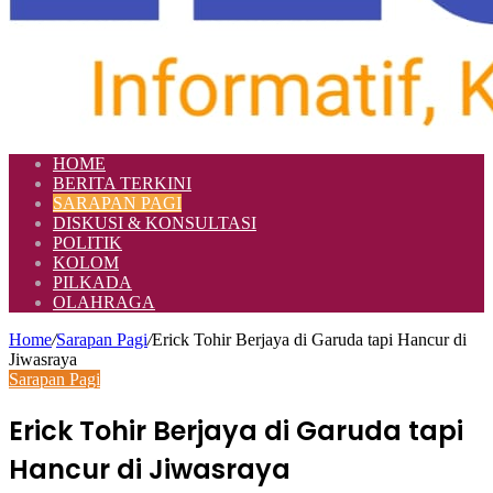
HOME
BERITA TERKINI
SARAPAN PAGI
DISKUSI & KONSULTASI
POLITIK
KOLOM
PILKADA
OLAHRAGA
Home
/
Sarapan Pagi
/
Erick Tohir Berjaya di Garuda tapi Hancur di
Jiwasraya
Sarapan Pagi
Erick Tohir Berjaya di Garuda tapi
Hancur di Jiwasraya