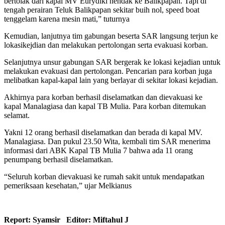
bertolak dari kapal MV Eurydiki hendak ke Balikpapan. Tapi di
tengah perairan Teluk Balikpapan sekitar buih nol, speed boat
tenggelam karena mesin mati,” tuturnya
Kemudian, lanjutnya tim gabungan beserta SAR langsung terjun ke
lokasikejdian dan melakukan pertolongan serta evakuasi korban.
Selanjutnya unsur gabungan SAR bergerak ke lokasi kejadian untuk
melakukan evakuasi dan pertolongan. Pencarian para korban juga
melibatkan kapal-kapal lain yang berlayar di sekitar lokasi kejadian.
Akhirnya para korban berhasil diselamatkan dan dievakuasi ke
kapal Manalagiasa dan kapal TB Mulia. Para korban ditemukan
selamat.
Yakni 12 orang berhasil diselamatkan dan berada di kapal MV.
Manalagiasa. Dan pukul 23.50 Wita, kembali tim SAR menerima
informasi dari ABK Kapal TB Mulia 7 bahwa ada 11 orang
penumpang berhasil diselamatkan.
“Seluruh korban dievakuasi ke rumah sakit untuk mendapatkan
pemeriksaan kesehatan,” ujar Melkianus
Report: Syamsir Editor: Miftahul J