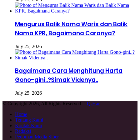
Mengurus Balik Nama Waris dan Balik
Nama KPR, Bagaimana Caranya?
July 25, 2026
Bagaimana Cara Menghitung Harta
Gono-gini..?Simak Videnya..
July 25, 2026
© Copyright 2026, All Rights Reserved |
Q-Har
Home
Tentang Kami
Kontak Kami
Redaksi
Pedoman Media Siber