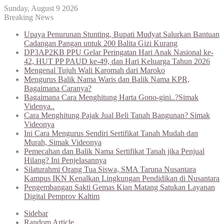
Sunday, August 9 2026
Breaking News
Upaya Penurunan Stunting, Bupati Mudyat Salurkan Bantuan
Cadangan Pangan untuk 200 Balita Gizi Kurang
DP3AP2KB PPU Gelar Peringatan Hari Anak Nasional ke-
42, HUT PP PAUD ke-49, dan Hari Keluarga Tahun 2026
Mengenal Tujuh Wali Karomah dari Maroko
Mengurus Balik Nama Waris dan Balik Nama KPR,
Bagaimana Caranya?
Bagaimana Cara Menghitung Harta Gono-gini..?Simak
Videnya..
Cara Menghitung Pajak Jual Beli Tanah Bangunan? Simak
Videonya
Ini Cara Mengurus Sendiri Sertifikat Tanah Mudah dan
Murah, Simak Videonya
Pemecahan dan Balik Nama Sertifikat Tanah jika Penjual
Hilang? Ini Penjelasannya
Silaturahmi Orang Tua Siswa, SMA Taruna Nusantara
Kampus IKN Kenalkan Lingkungan Pendidikan di Nusantara
Pengembangan Sakti Gemas Kian Matang Satukan Layanan
Digital Pemprov Kaltim
Sidebar
Random Article