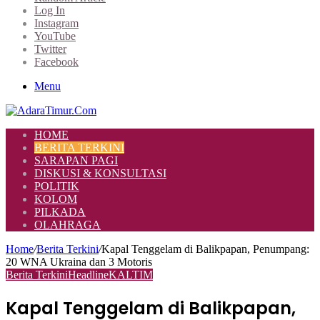
Log In
Instagram
YouTube
Twitter
Facebook
Menu
HOME
BERITA TERKINI
SARAPAN PAGI
DISKUSI & KONSULTASI
POLITIK
KOLOM
PILKADA
OLAHRAGA
Home
/
Berita Terkini
/
Kapal Tenggelam di Balikpapan, Penumpang:
20 WNA Ukraina dan 3 Motoris
Berita Terkini
Headline
KALTIM
Kapal Tenggelam di Balikpapan,