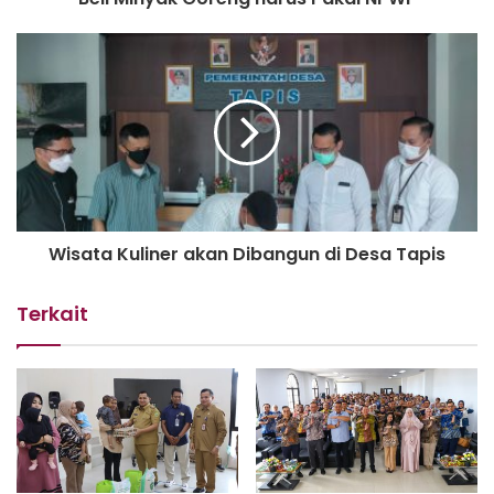
protokol kesehatan dan mengikuti anjuran pemerintah
untuk vaksinasi ia minta untuk diterapkan.
“Mematuhi protokol kesehatan itu sangat penting, agar
pandemi Covid-19 cepat berakhir. Harus terus gunakan
masker dan yang belum vaksin untuk vaksin. Dengan
begitu perlaham perekonomian akan kembali pulih,”
harapnya
Wisata Kuliner akan Dibangun di Desa Tapis
Dalam acara tersebut tampak hadir, tokoh pemuda, tokoh
adat hingga masyarakat dan kepala desa setempat.
Terkait
Report : Septian
Editor : Miftahul