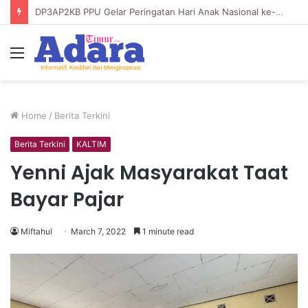
DP3AP2KB PPU Gelar Peringatan Hari Anak Nasional ke-42, HUT PP PAUD ke-49, dan Hari Keluarga Tahun 2026
Menu
Home
/
Berita Terkini
Berita Terkini
KALTIM
Yenni Ajak Masyarakat Taat
Bayar Pajar
Miftahul
March 7, 2022
1 minute read